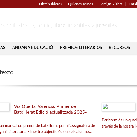
Distribuidores
Quienes somos
Foreign Rights
Catá
lbum ilustrado, cómic, libros infantiles y juveniles
IAS
ANDANA EDUCACIÓ
PREMIOS LITERARIOS
RECURSOS
 texto
Via Oberta. Valencià. Primer de
Batxillerat Edició actualitzada 2025-
Parlarem és un quade
un manual de primer de batxillerat per a l'assignatura de
través de la nostra ll
gua i Literatura. El nostre objectiu és que els alumne...