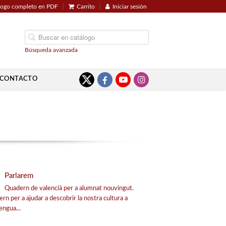
logo completo en PDF
Carrito
Iniciar sesión
Búsqueda avanzada
CONTACTO
Parlarem
Quadern de valencià per a alumnat nouvingut.
rn per a ajudar a descobrir la nostra cultura a
engua...