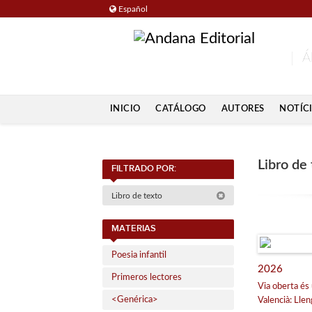
Español
Á
INICIO
CATÁLOGO
AUTORES
NOTÍC
Libro de
FILTRADO POR:
Libro de texto
MATERIAS
Poesia infantil
2026
Primeros lectores
Via oberta és 
<Genérica>
Valencià: Llen