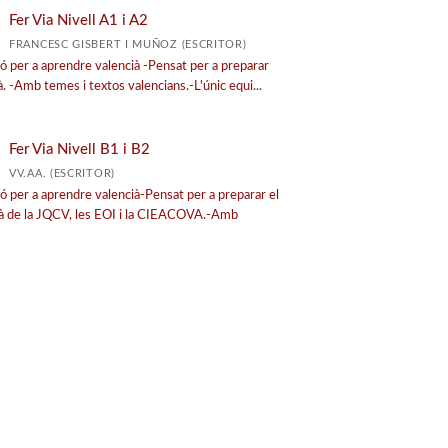
Fer Via Nivell A1 i A2
FRANCESC GISBERT I MUÑOZ (ESCRITOR)
ció per a aprendre valencià -Pensat per a preparar
ià. -Amb temes i textos valencians.-L'únic equi...
Fer Via Nivell B1 i B2
VV.AA. (ESCRITOR)
ció per a aprendre valencià-Pensat per a preparar el
cià de la JQCV, les EOI i la CIEACOVA.-Amb