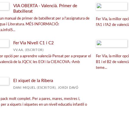
VIA OBERTA - Valencià. Primer de
Batxillerat
un manual de primer de batxillerat per a l'assignatura de
Fer Via, la millor op
engua i Literatura. MÉS INFORMACIÓ:
l'A1 i l'A2 de valenc
.infoIS...
Fer Via Nivell C1 i C2
VV.AA. (ESCRITOR)
llor opció per a aprendre valencià-Pensat per a preparar el
Fer Via, la millor op
 valencià de la JQCV, les EOI i la CIEACOVA.-Amb
B1 i el B2 de valen
teme...
El xiquet de la Ribera
DANI MIQUEL (ESCRITOR), JORDI DAVÓ
n pack molt complet. Per a pares, mares, mestres i,
per a xiquets i xiquetes en un nivell educatiu infantil o