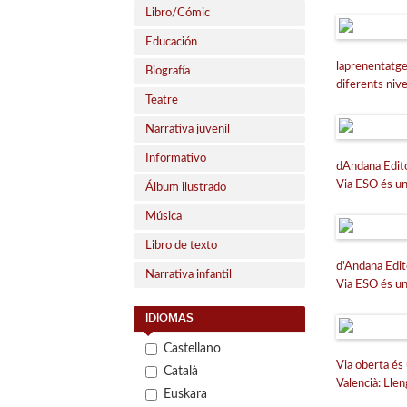
Libro/Cómic
Educación
laprenentatg
Biografía
diferents nive
Teatre
Narrativa juvenil
Informativo
dAndana Edito
Via ESO és un 
Álbum ilustrado
Música
Libro de texto
d'Andana Edito
Narrativa infantil
Via ESO és un 
IDIOMAS
Castellano
Via oberta és 
Català
Valencià: Llen
Euskara