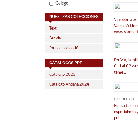
Galego
NUESTRAS COLECCIONES
Via oberta és 
Valencià: Ll
Text
www.viaoberta
Fer via
fora de col·lecció
Fer Via, la mi
CATÁLOGOS PDF
C1 i el C2 de
teme...
Catálogo 2025
Catálogo Andana 2024
(ESCRITOR)
Es tracta d’u
especialment, 
pri...