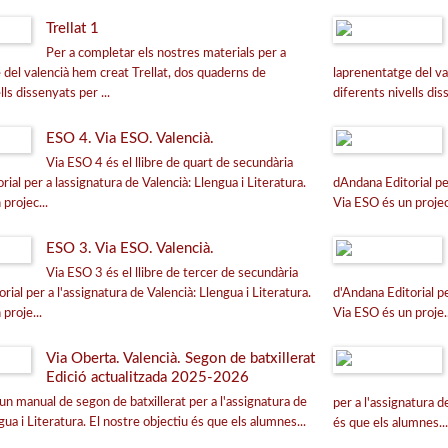
Trellat 1
Per a completar els nostres materials per a
e del valencià hem creat Trellat, dos quaderns de
laprenentatge del v
lls dissenyats per ...
diferents nivells dis
ESO 4. Via ESO. Valencià.
Via ESO 4 és el llibre de quart de secundària
rial per a lassignatura de Valencià: Llengua i Literatura.
dAndana Editorial pe
projec...
Via ESO és un projec
ESO 3. Via ESO. Valencià.
Via ESO 3 és el llibre de tercer de secundària
rial per a l'assignatura de Valencià: Llengua i Literatura.
d'Andana Editorial pe
proje...
Via ESO és un proje..
Via Oberta. Valencià. Segon de batxillerat
Edició actualitzada 2025-2026
un manual de segon de batxillerat per a l'assignatura de
per a l'assignatura d
gua i Literatura. El nostre objectiu és que els alumnes...
és que els alumnes..