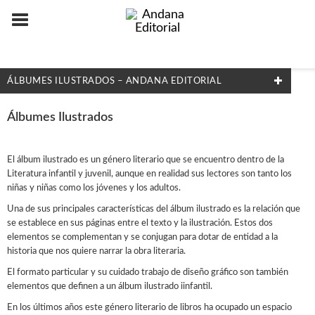
ÁLBUMES ILUSTRADOS – ANDANA EDITORIAL
IDIOMAS
Álbumes Ilustrados
Castellano
Català
El álbum ilustrado es un género literario que se encuentro dentro de la
Literatura infantil y juvenil, aunque en realidad sus lectores son tanto los
Euskara
niñas y niñas como los jóvenes y los adultos.
Galego
Una de sus principales características del álbum ilustrado es la relación que
se establece en sus páginas entre el texto y la ilustración. Estos dos
elementos se complementan y se conjugan para dotar de entidad a la
NUESTRAS COLECCIONES
historia que nos quiere narrar la obra literaria.
Els amics dels monstres
El formato particular y su cuidado trabajo de diseño gráfico son también
elementos que definen a un álbum ilustrado iinfantil.
Guardianes de los sueños
En los últimos años este género literario de libros ha ocupado un espacio
La guàrdia dels mites