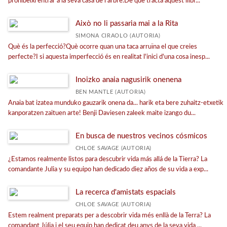
prohibeixi entrar a la seva casa de l'arbre.De què tracta aquest llibr...
Això no li passaria mai a la Rita
SIMONA CIRAOLO (AUTORIA)
Què és la perfecció?Què ocorre quan una taca arruïna el que creies
perfecte?I si aquesta imperfecció és en realitat l'inici d'una cosa inesp...
Inoizko anaia nagusirik onenena
BEN MANTLE (AUTORIA)
Anaia bat izatea munduko gauzarik onena da... harik eta bere zuhaitz-etxetik
kanporatzen zaituen arte! Benji Daviesen zaleek maite izango du...
En busca de nuestros vecinos cósmicos
CHLOE SAVAGE (AUTORIA)
¿Estamos realmente listos para descubrir vida más allá de la Tierra? La
comandante Julia y su equipo han dedicado diez años de su vida a exp...
La recerca d'amistats espacials
CHLOE SAVAGE (AUTORIA)
Estem realment preparats per a descobrir vida més enllà de la Terra? La
comandant Júlia i el seu equip han dedicat deu anys de la seva vida ...