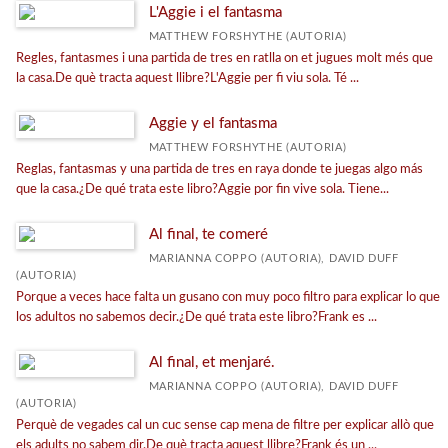
L'Aggie i el fantasma
Narrativa juvenil
MATTHEW FORSHYTHE (AUTORIA)
Regles, fantasmes i una partida de tres en ratlla on et jugues molt més que
Informativo
la casa.De què tracta aquest llibre?L'Aggie per fi viu sola. Té ...
Álbum ilustrado
Aggie y el fantasma
Música
MATTHEW FORSHYTHE (AUTORIA)
Libro de texto
Reglas, fantasmas y una partida de tres en raya donde te juegas algo más
que la casa.¿De qué trata este libro?Aggie por fin vive sola. Tiene...
Narrativa infantil
Al final, te comeré
MARIANNA COPPO (AUTORIA), DAVID DUFF
CATÁLOGOS PDF
(AUTORIA)
Porque a veces hace falta un gusano con muy poco filtro para explicar lo que
Catálogo 2025
los adultos no sabemos decir.¿De qué trata este libro?Frank es ...
Catálogo Andana 2024
Al final, et menjaré.
MARIANNA COPPO (AUTORIA), DAVID DUFF
(AUTORIA)
Perquè de vegades cal un cuc sense cap mena de filtre per explicar allò que
els adults no sabem dir.De què tracta aquest llibre?Frank és un ...