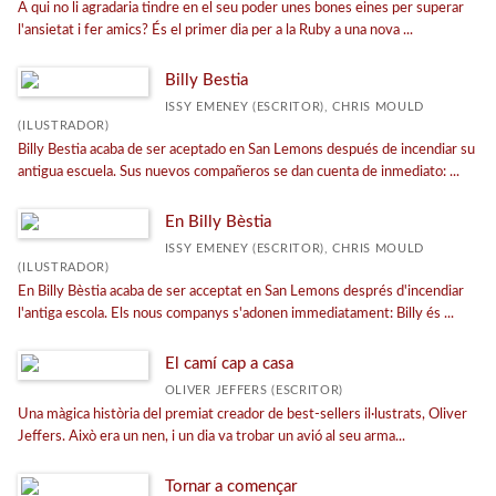
A qui no li agradaria tindre en el seu poder unes bones eines per superar
l'ansietat i fer amics? És el primer dia per a la Ruby a una nova ...
Billy Bestia
ISSY EMENEY (ESCRITOR), CHRIS MOULD
(ILUSTRADOR)
Billy Bestia acaba de ser aceptado en San Lemons después de incendiar su
antigua escuela. Sus nuevos compañeros se dan cuenta de inmediato: ...
En Billy Bèstia
ISSY EMENEY (ESCRITOR), CHRIS MOULD
(ILUSTRADOR)
En Billy Bèstia acaba de ser acceptat en San Lemons després d'incendiar
l'antiga escola. Els nous companys s'adonen immediatament: Billy és ...
El camí cap a casa
OLIVER JEFFERS (ESCRITOR)
Una màgica història del premiat creador de best-sellers il·lustrats, Oliver
Jeffers. Això era un nen, i un dia va trobar un avió al seu arma...
Tornar a començar