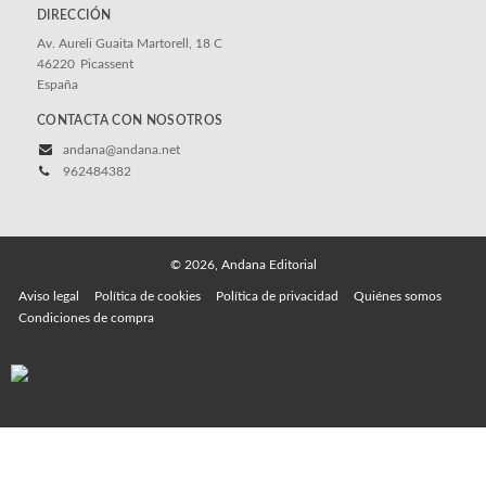
DIRECCIÓN
Av. Aureli Guaita Martorell, 18 C
46220
Picassent
España
CONTACTA CON NOSOTROS
andana@andana.net
962484382
© 2026, Andana Editorial
Aviso legal
Política de cookies
Política de privacidad
Quiénes somos
Condiciones de compra