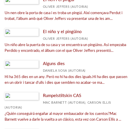
Passatgers Il·lustrats
OLIVER JEFFERS (AUTORIA)
Arrelats
Un nen obre la porta de casa i es troba un pingüí. Així començava Perdut i
trobat, l'àlbum amb què Oliver Jeffers va presentar una de les am...
Trencadís
Teatre
El niño y el pingüino
OLIVER JEFFERS (AUTORIA)
Ver todas... (21)
Un niño abre la puerta de su casa y se encuentra un pingüino. Así empezaba
Perdido y encontrado, el álbum con el que Oliver Jeffers presentó...
MATERIAS
Alguns dies
DANIELA SOSA (AUTORIA)
Poesia infantil
Hi ha 365 dies en un any. Però no hi ha dos dies iguals.Hi ha dies que passen
Primeros lectores
en un obrir i tancar d'ulls i dies que semblen no acabar-se ma...
<Genérica>
Rumpelstiltskin CAS
Libro/Cómic
MAC BARNETT (AUTORIA), CARSON ELLIS
(AUTORIA)
Educación
¿Quién conseguirá engañar al mayor embaucador de los cuentos?Mac
Biografía
Barnett vuelve a darle la vuelta a un clásico, esta vez con Carson Ellis a ...
Teatre