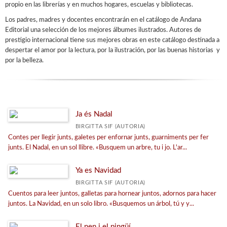
propio en las librerías y en muchos hogares, escuelas y bibliotecas.
Infantil gràfica
Los padres, madres y docentes encontrarán en el catálogo de Andana
Editorial una selección de los mejores álbumes ilustrados. Autores de
Juvenil gràfica
prestigio internacional tiene sus mejores obras en este catálogo destinada a
Guardianes de los sueños
despertar el amor por la lectura, por la ilustración, por las buenas historias y
por la belleza.
Adults gràfica
Libros cartón
Text
Ja és Nadal
Álbumes Ilustrados
BIRGITTA SIF (AUTORIA)
Álbumes Informativos
Contes per llegir junts, galetes per enfornar junts, guarniments per fer
junts. El Nadal, en un sol llibre. «Busquem un arbre, tu i jo. L'ar...
Locomotora
Los amigos de los monstruos
Ya es Navidad
El Maquinista
BIRGITTA SIF (AUTORIA)
Cuentos para leer juntos, galletas para hornear juntos, adornos para hacer
Valores
juntos. La Navidad, en un solo libro. «Busquemos un árbol, tú y y...
Vagó de versos
El nen i el pingüí