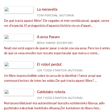
La meravella
TOM PERCIVAL (AUTORIA)
De què tracta aquest llibre? De vegades el món sembla pesat, apagat, sense
res d'especial. El protagonista d'aquesta història viu un d'aquel...
A avoa Paxaro
BENJI DAVIES (ESCRITOR)
Noah non está seguro de querer pasar o verán coa súa avoa. Pero iso é antes
de que se vexa envolto nun rescate espectacular que marca o come...
El robot perdut
JOE TODD-STANTON (AUTORIA)
Un llibre imprescindible sobre la cerca de la identitat i l'amor propi que
commourà lectors de totes les edats.De què tracta aquest llibre? ...
Galdutako robota
JOE TODD-STANTON (AUTORIA)
Nortasuna bilatzeari eta autoestimuari buruzko ezinbesteko liburua, adin
guztietako irakurleak hunkituko dituena.Zer kontatzen du liburu hon...