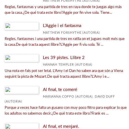
MATTHEW FORSHYTHE (AUTORIA)
Reglas, fantasmas y una partida de tres en raya donde te juegas algo más
que la casa.¿De qué trata este libro?Aggie por fin vive sola. Tiene...
L'Aggie i el fantasma
MATTHEW FORSHYTHE (AUTORIA)
Regles, fantasmes i una partida de tres en ratlla on et jugues molt més que
la casa.De què tracta aquest llibre?L'Aggie per fi viu sola. Té ...
Les 39 pistes. Llibre 2
HANNAH TEMPLER (AUTORIA)
Una nota en fals pot ser letal. L'Amy i el Dan ho saben ara que són a Viena
seguint la pista de Mozart.De què tracta aquest llibre?L'Amy i e...
Al final, te comeré
MARIANNA COPPO (AUTORIA), DAVID DUFF
(AUTORIA)
Porque a veces hace falta un gusano con muy poco filtro para explicar lo que
los adultos no sabemos decir.¿De qué trata este libro?Frank es ...
Al final, et menjaré.