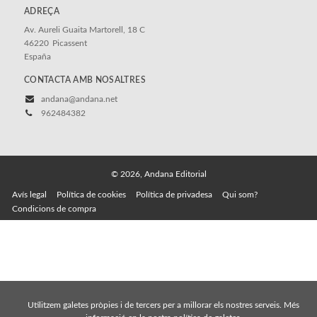
ADREÇA
Av. Aureli Guaita Martorell, 18 C
46220
Picassent
España
CONTACTA AMB NOSALTRES
andana@andana.net
962484382
© 2026, Andana Editorial
Avís legal
Política de cookies
Política de privadesa
Qui som?
Condicions de compra
Utilitzem galetes pròpies i de tercers per a millorar els nostres serveis. Més