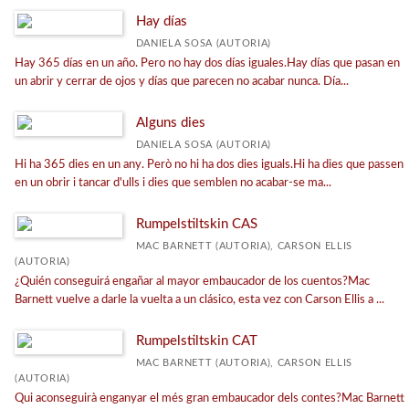
Passatgers il·lustrats
Hay días
Arrelats
DANIELA SOSA (AUTORIA)
Hay 365 días en un año. Pero no hay dos días iguales.Hay días que pasan en
Trencadís
un abrir y cerrar de ojos y días que parecen no acabar nunca. Día...
Teatre
Alguns dies
Veure-les totes... (21)
DANIELA SOSA (AUTORIA)
Hi ha 365 dies en un any. Però no hi ha dos dies iguals.Hi ha dies que passen
en un obrir i tancar d'ulls i dies que semblen no acabar-se ma...
MATÈRIES
Rumpelstiltskin CAS
Poesia infantil
MAC BARNETT (AUTORIA), CARSON ELLIS
Primeros lectores
(AUTORIA)
¿Quién conseguirá engañar al mayor embaucador de los cuentos?Mac
<Genérica>
Barnett vuelve a darle la vuelta a un clásico, esta vez con Carson Ellis a ...
Llibre-Còmic
Rumpelstiltskin CAT
Educación
MAC BARNETT (AUTORIA), CARSON ELLIS
Biografía
(AUTORIA)
Qui aconseguirà enganyar el més gran embaucador dels contes?Mac Barnett
Teatre