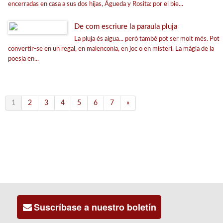
encerradas en casa a sus dos hijas, Águeda y Rosita: por el bie...
De com escriure la paraula pluja
La pluja és aigua... però també pot ser molt més. Pot
convertir-se en un regal, en malenconia, en joc o en misteri. La màgia de la
poesia en...
1
2
3
4
5
6
7
»
Suscríbase a nuestro boletín