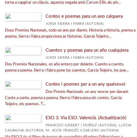
torna a capgirar un clàssic, aquesta vegada amb Carson Ellis als pin...
Narrativa juvenil
Contos e poemas para un ano calquera
Informativo
JORDI SIERRA I FABRA (AUTORIA)
Álbum ilustrado
Dous Premios Nacionais, todo un ano por diante. Historia a historia, poema a
poema. Sierra i Fabra proporciona as historias. García Teijeiro...
Música
Llibre de text
Cuentos y poemas para un año cualquiera
JORDI SIERRA I FABRA (AUTORIA)
Narrativa infantil
Dos Premios Nacionales, un año entero por delante. Cuento a cuento,
poema a poema. Sierra i Fabra pone los cuentos. García Teijeiro, los poe...
CATÀLEGS PDF
Contes i poemes per a un any qualsevol
Dos Premis Nacionals, un any sencer per davant.
Catàleg Secundària 2026
Conte a conte, poema a poema. Sierra i Fabra posa els contes. García
Catàleg llibres Secundària 2025
Teijeiro, els poemes. T...
Catàleg IES Catalunya 2025
ESO 3. Via ESO. Valencià. (Actualització)
Catàleg General 2025
FRANCESC GISBERT I MUÑOZ (AUTORIA), LLÚCIA
CASANOVA (AUTORIA), M. JESÚS FRANCÉS CONEJERO (AUTORIA)
Catàleg Catalunya 2025