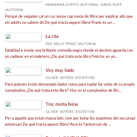
MARIANNA COPPO (AUTORIA), DAVID DUFF
(AUTORIA)
Perquè de vegades cal un cuc sense cap mena de filtre per explicar allò que
els adults no sabem dir.De què tracta aquest llibre?Frank és un ...
La cita
PAU VALLS PEREZ (AUTORIA)
Fatalidad e ironía: una brillante comedia negra donde el destino aguarda con
un cadáver en el maletero.¿De qué trata este libro?Héctor es un...
Voy muy liado
OLIVER JEFFERS (ESCRITOR)
Para quienes están demasiado liados como para soplar las velas de su propio
cumpleaños.¿De qué trata este libro? Hoy es el cumpleaños de Bri...
Tinc molta feina
OLIVER JEFFERS (ESCRITOR)
Per a aquells que estan massa liats com per bufar les espelmes del seu propi
aniversari.De què tracta aquest llibre?Avui és l'aniversari de ...