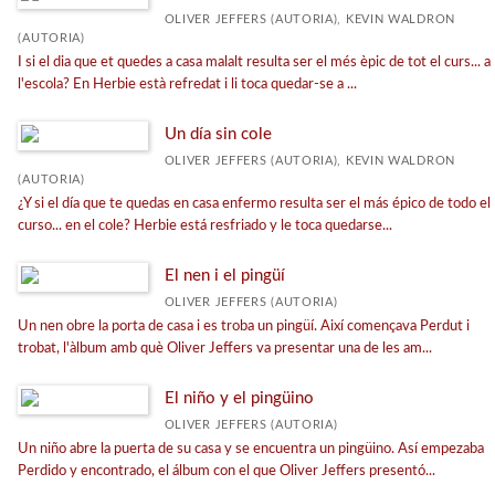
OLIVER JEFFERS (AUTORIA), KEVIN WALDRON
Infantil gràfica
(AUTORIA)
I si el dia que et quedes a casa malalt resulta ser el més èpic de tot el curs... a
Juvenil gràfica
l'escola? En Herbie està refredat i li toca quedar-se a ...
Guardians dels somnis
Un día sin cole
Adults gràfica
OLIVER JEFFERS (AUTORIA), KEVIN WALDRON
Llibres cartró
(AUTORIA)
¿Y si el día que te quedas en casa enfermo resulta ser el más épico de todo el
Text
curso... en el cole? Herbie está resfriado y le toca quedarse...
Àlbums il·lustrats
El nen i el pingüí
Àlbums informatius
OLIVER JEFFERS (AUTORIA)
Locomotora
Un nen obre la porta de casa i es troba un pingüí. Així començava Perdut i
trobat, l'àlbum amb què Oliver Jeffers va presentar una de les am...
Els amics dels monstres
El Maquinista
El niño y el pingüino
OLIVER JEFFERS (AUTORIA)
Valors
Un niño abre la puerta de su casa y se encuentra un pingüino. Así empezaba
Vagó de versos
Perdido y encontrado, el álbum con el que Oliver Jeffers presentó...