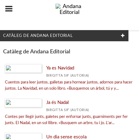
CATÀLEG DE ANDANA EDITORIAL
IDIOMES
Catàleg de Andana Editorial
Castellano
Ya es Navidad
Català
BIRGITTA SIF (AUTORIA)
Euskara
Cuentos para leer juntos, galletas para hornear juntos, adornos para hacer
Galego
juntos. La Navidad, en un solo libro. «Busquemos un árbol, tú y y...
Ja és Nadal
LES NOSTRES COL·LECCIONS
BIRGITTA SIF (AUTORIA)
Contes per llegir junts, galetes per enfornar junts, guarniments per fer
La guàrdia dels mites
junts. El Nadal, en un sol llibre. «Busquem un arbre, tu i jo. L'ar...
Els amics dels monstres
Un dia sense escola
Guardianes de los sueños