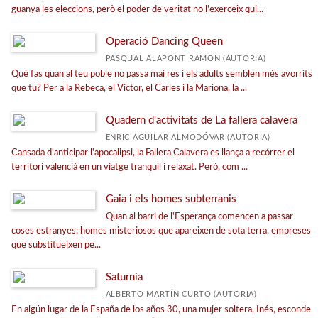
guanya les eleccions, però el poder de veritat no l'exerceix qui...
Operació Dancing Queen
PASQUAL ALAPONT RAMON (AUTORIA)
Què fas quan al teu poble no passa mai res i els adults semblen més avorrits
que tu? Per a la Rebeca, el Víctor, el Carles i la Mariona, la ...
Quadern d'activitats de La fallera calavera
ENRIC AGUILAR ALMODÓVAR (AUTORIA)
Cansada d'anticipar l'apocalipsi, la Fallera Calavera es llança a recórrer el
territori valencià en un viatge tranquil i relaxat. Però, com ...
Gaia i els homes subterranis
Quan al barri de l'Esperança comencen a passar
coses estranyes: homes misteriosos que apareixen de sota terra, empreses
que substitueixen pe...
Saturnia
ALBERTO MARTÍN CURTO (AUTORIA)
En algún lugar de la España de los años 30, una mujer soltera, Inés, esconde