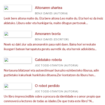
Aitonaren uhartea
BENJI DAVIES (AUTORIA)
Leok bere aitona maite du. Eta bere aitona Leo maite du. Eta hori ez da inoiz
aldatuko. Liburu eder eta hunkigarria, maite ditugun pertsonak...
Amonaren txoria
BENJI DAVIES (ESCRITOR)
Noek ez daki ziur uda amonarekin pasa nahi duen. Baina hori erreskate
ikusgarri batean harrapatuta geratu aurretik da, eta horrek adiskideta...
Galdutako robota
JOE TODD-STANTON (AUTORIA)
Nortasuna bilatzeari eta autoestimuari buruzko ezinbesteko liburua, adin
guztietako irakurleak hunkituko dituena.Zer kontatzen du liburu hon...
O robot perdido
JOE TODD-STANTON (AUTORIA)
Un libro imprescindible sobre a procura da identidade e o amor propio que
conmoverá a lectores de todas as idades.De que trata este libro? N...