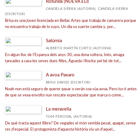
Rotunda (NUEVA ED)
CANDELA SIERRA (AUTORIA), CANDELA SIERRA
(ESCRITOR)
Brisa es una joven licenciada en Bellas Artes que trabaja de camarera porque
no encuentra trabajo de lo suyo. Un día su suerte cambia y, por...
Satúrnia
ALBERTO MARTÍN CURTO (AUTORIA)
En algun lloc de l'Espanya dels anys 30, una dona soltera, Inés, amaga
tancades a casa les seves dues filles, Águeda i Rosita: pel bé de tot...
A avoa Paxaro
BENJI DAVIES (ESCRITOR)
Noah non está seguro de querer pasar o verán coa súa avoa. Pero iso é antes
de que se vexa envolto nun rescate espectacular que marca o come...
La meravella
TOM PERCIVAL (AUTORIA)
De què tracta aquest llibre? De vegades el món sembla pesat, apagat, sense
res d'especial. El protagonista d'aquesta història viu un d'aquel...