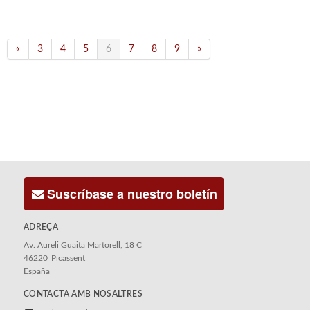
«
3
4
5
6
7
8
9
»
Suscríbase a nuestro boletín
ADREÇA
Av. Aureli Guaita Martorell, 18 C
46220
Picassent
España
CONTACTA AMB NOSALTRES