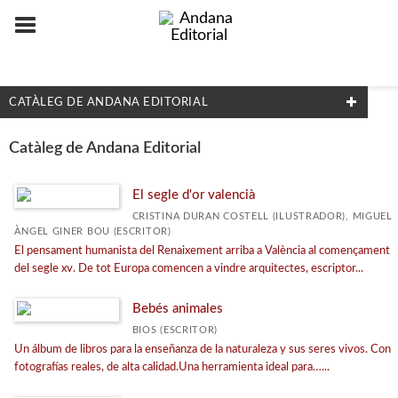
CATÀLEG DE ANDANA EDITORIAL
IDIOMES
Catàleg de Andana Editorial
Castellano
El segle d'or valencià
Català
CRISTINA DURAN COSTELL (ILUSTRADOR), MIGUEL
Euskara
ÀNGEL GINER BOU (ESCRITOR)
Galego
El pensament humanista del Renaixement arriba a València al començament
del segle xv. De tot Europa comencen a vindre arquitectes, escriptor...
LES NOSTRES COL·LECCIONS
Bebés animales
BIOS (ESCRITOR)
La guàrdia dels mites
Un álbum de libros para la enseñanza de la naturaleza y sus seres vivos. Con
Els amics dels monstres
fotografías reales, de alta calidad.Una herramienta ideal para…...
Guardianes de los sueños