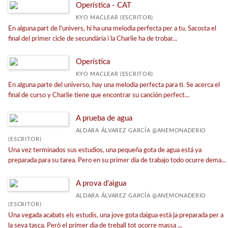
Operística - CAT
Infantil gràfica
KYO MACLEAR (ESCRITOR)
En alguna part de l'univers, hi ha una melodia perfecta per a tu. Sacosta el
Juvenil gràfica
final del primer cicle de secundària i la Charlie ha de trobar...
Guardians dels somnis
Operística
Adults gràfica
KYO MACLEAR (ESCRITOR)
Llibres cartró
En alguna parte del universo, hay una melodía perfecta para ti. Se acerca el
final de curso y Charlie tiene que encontrar su canción perfect...
Text
Àlbums il·lustrats
A prueba de agua
ALDARA ÁLVAREZ GARCÍA @ANEMONADERIO
Àlbums informatius
(ESCRITOR)
Locomotora
Una vez terminados sus estudios, una pequeña gota de agua está ya
preparada para su tarea. Pero en su primer día de trabajo todo ocurre dema...
Els amics dels monstres
El Maquinista
A prova d'aigua
ALDARA ÁLVAREZ GARCÍA @ANEMONADERIO
Valors
(ESCRITOR)
Una vegada acabats els estudis, una jove gota daigua està ja preparada per a
Vagó de versos
la seva tasca. Però el primer dia de treball tot ocorre massa ...