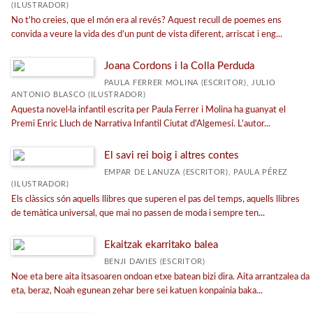
(ILUSTRADOR)
No t'ho creies, que el món era al revés? Aquest recull de poemes ens
convida a veure la vida des d’un punt de vista diferent, arriscat i eng...
Joana Cordons i la Colla Perduda
PAULA FERRER MOLINA (ESCRITOR), JULIO
ANTONIO BLASCO (ILUSTRADOR)
Aquesta novel·la infantil escrita per Paula Ferrer i Molina ha guanyat el
Premi Enric Lluch de Narrativa Infantil Ciutat d'Algemesí. L'autor...
El savi rei boig i altres contes
EMPAR DE LANUZA (ESCRITOR), PAULA PÉREZ
(ILUSTRADOR)
Els clàssics són aquells llibres que superen el pas del temps, aquells llibres
de temàtica universal, que mai no passen de moda i sempre ten...
Ekaitzak ekarritako balea
BENJI DAVIES (ESCRITOR)
Noe eta bere aita itsasoaren ondoan etxe batean bizi dira. Aita arrantzalea da
eta, beraz, Noah egunean zehar bere sei katuen konpainia baka...