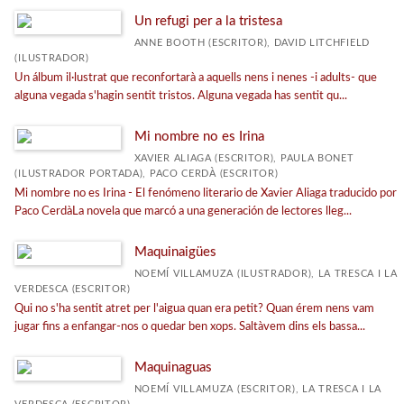
Veure'ls tots... (7)
Un refugi per a la tristesa
ANNE BOOTH (ESCRITOR), DAVID LITCHFIELD
(ILUSTRADOR)
Un álbum il·lustrat que reconfortarà a aquells nens i nenes -i adults- que
alguna vegada s'hagin sentit tristos. Alguna vegada has sentit qu...
Mi nombre no es Irina
XAVIER ALIAGA (ESCRITOR), PAULA BONET
(ILUSTRADOR PORTADA), PACO CERDÀ (ESCRITOR)
Mi nombre no es Irina - El fenómeno literario de Xavier Aliaga traducido por
Paco CerdàLa novela que marcó a una generación de lectores lleg...
Maquinaigües
NOEMÍ VILLAMUZA (ILUSTRADOR), LA TRESCA I LA
VERDESCA (ESCRITOR)
Qui no s'ha sentit atret per l'aigua quan era petit? Quan érem nens vam
jugar fins a enfangar-nos o quedar ben xops. Saltàvem dins els bassa...
Maquinaguas
NOEMÍ VILLAMUZA (ESCRITOR), LA TRESCA I LA