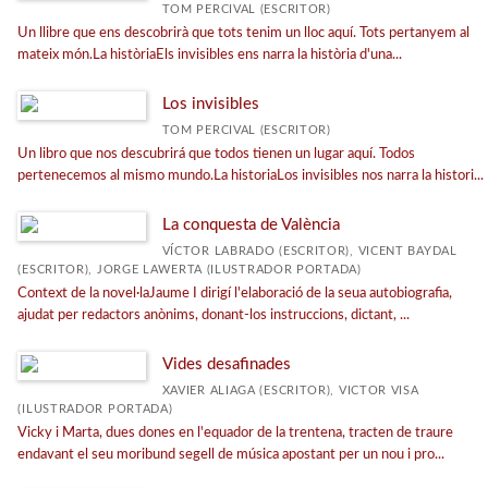
TOM PERCIVAL (ESCRITOR)
Un llibre que ens descobrirà que tots tenim un lloc aquí. Tots pertanyem al
mateix món.La històriaEls invisibles ens narra la història d'una...
Los invisibles
TOM PERCIVAL (ESCRITOR)
Un libro que nos descubrirá que todos tienen un lugar aquí. Todos
pertenecemos al mismo mundo.La historiaLos invisibles nos narra la histori...
La conquesta de València
VÍCTOR LABRADO (ESCRITOR), VICENT BAYDAL
(ESCRITOR), JORGE LAWERTA (ILUSTRADOR PORTADA)
Context de la novel·laJaume I dirigí l'elaboració de la seua autobiografia,
ajudat per redactors anònims, donant-los instruccions, dictant, ...
Vides desafinades
XAVIER ALIAGA (ESCRITOR), VICTOR VISA
(ILUSTRADOR PORTADA)
Vicky i Marta, dues dones en l'equador de la trentena, tracten de traure
endavant el seu moribund segell de música apostant per un nou i pro...