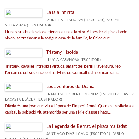
Passatgers il·lustrats
La isla infinita
Arrelats
MURIEL VILLANUEVA (ESCRITOR), NOEMÍ
Trencadís
VILLAMUZA (ILUSTRADOR)
Lluna y su abuela solo se tienen la una a la otra. Al perder el piso donde
Teatre
viven, se trasladan a la antigua casa de la familia, lo único que...
Veure-les totes... (21)
Tristany i Isolda
LLÚCIA CASANOVA (ESCRITOR)
MATÈRIES
Tristany, cavaller intrèpid i virtuós, amant del perill i l'aventura, rep
l'encàrrec del seu oncle, el rei Marc de Cornualla, d'acompanyar i...
Poesia infantil
Les aventures de Diània
Primeros lectores
FRANCESC GISBERT I MUÑOZ (ESCRITOR), JAVIER
<Genérica>
LACASTA LLÁCER (ILUSTRADOR)
Diània és una jove que viu a l'època de l'Imperi Romà. Quan es trasllada a la
Llibre-Còmic
capital, la població viu atemorida per una sèrie d'assassinats...
Educación
La llegenda de Bernat, el pirata malfadat
Biografía
SANTIAGO DIAZ I CANO (ESCRITOR), PABLO
Teatre