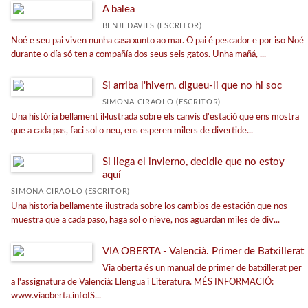
A balea
BENJI DAVIES (ESCRITOR)
Noé e seu pai viven nunha casa xunto ao mar. O pai é pescador e por iso Noé
durante o día só ten a compañía dos seus seis gatos. Unha mañá, ...
Si arriba l'hivern, digueu-li que no hi soc
SIMONA CIRAOLO (ESCRITOR)
Una història bellament il·lustrada sobre els canvis d'estació que ens mostra
que a cada pas, faci sol o neu, ens esperen milers de divertide...
Si llega el invierno, decidle que no estoy
aquí
SIMONA CIRAOLO (ESCRITOR)
Una historia bellamente ilustrada sobre los cambios de estación que nos
muestra que a cada paso, haga sol o nieve, nos aguardan miles de div...
VIA OBERTA - Valencià. Primer de Batxillerat
Via oberta és un manual de primer de batxillerat per
a l'assignatura de Valencià: Llengua i Literatura. MÉS INFORMACIÓ:
www.viaoberta.infoIS...