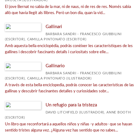
BROSETA (ILUSTRADOR)
El jove Bernat no sabia de la mar, ni de naus, ni de res de res. Només sabia
Narrativa juvenil
allò que havia llegit als llibres. Però un bon dia, quan la vid...
Informativo
Gallinari
Álbum ilustrado
BARBARA SANDRI - FRANCESCO GIUBBILINI
(ESCRITOR), CAMILLA PINTONATO (ESCRITOR)
Música
Amb aquesta bella enciclopèdia, podràs conèixer les característiques de les
Llibre de text
gallines i descobrir fascinants detalls i curiositats sobre elle...
Narrativa infantil
Gallinario
BARBARA SANDRI - FRANCESCO GIUBBILINI
(ESCRITOR), CAMILLA PINTONATO (ILUSTRADOR)
CATÀLEGS PDF
A través de esta bella enciclopedia, podrás conocer las características de las
gallinas y descubrir fascinantes detalles y curiosidades sobr...
Catàleg Secundària 2026
Catàleg llibres Secundària 2025
Un refugio para la tristeza
Catàleg IES Catalunya 2025
DAVID LITCHFIELD (ILUSTRADOR), ANNE BOOTH
(ESCRITOR)
Catàleg General 2025
Un libro que reconfortará a aquellos niños y niñas -y adultos- que se hayan
sentido tristes alguna vez. ¿Alguna vez has sentido que no sabes...
Catàleg Catalunya 2025