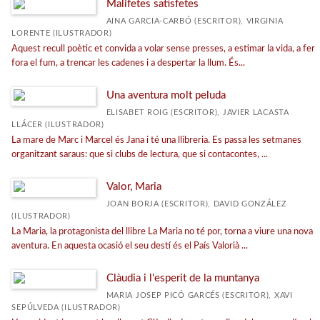
Malifetes satisfetes
AINA GARCIA-CARBÓ (ESCRITOR), VIRGINIA
LORENTE (ILUSTRADOR)
Aquest recull poètic et convida a volar sense presses, a estimar la vida, a fer
fora el fum, a trencar les cadenes i a despertar la llum. És...
Una aventura molt peluda
ELISABET ROIG (ESCRITOR), JAVIER LACASTA
LLÁCER (ILUSTRADOR)
La mare de Marc i Marcel és Jana i té una llibreria. Es passa les setmanes
organitzant saraus: que si clubs de lectura, que si contacontes, ...
Valor, Maria
JOAN BORJA (ESCRITOR), DAVID GONZÁLEZ
(ILUSTRADOR)
La Maria, la protagonista del llibre La Maria no té por, torna a viure una nova
aventura. En aquesta ocasió el seu destí és el País Valorià ...
Clàudia i l'esperit de la muntanya
MARIA JOSEP PICÓ GARCÉS (ESCRITOR), XAVI
SEPÚLVEDA (ILUSTRADOR)