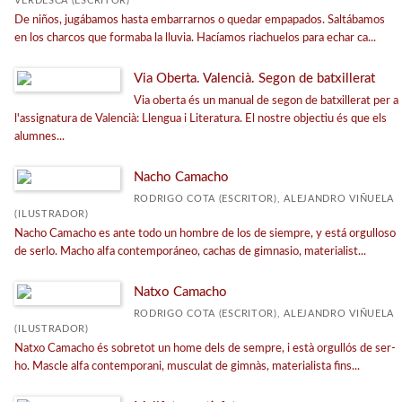
VERDESCA (ESCRITOR)
De niños, jugábamos hasta embarrarnos o quedar empapados. Saltábamos
en los charcos que formaba la lluvia. Hacíamos riachuelos para echar ca...
Via Oberta. Valencià. Segon de batxillerat
Via oberta és un manual de segon de batxillerat per a
l'assignatura de Valencià: Llengua i Literatura. El nostre objectiu és que els
alumnes...
Nacho Camacho
RODRIGO COTA (ESCRITOR), ALEJANDRO VIÑUELA
(ILUSTRADOR)
Nacho Camacho es ante todo un hombre de los de siempre, y está orgulloso
de serlo. Macho alfa contemporáneo, cachas de gimnasio, materialist...
Natxo Camacho
RODRIGO COTA (ESCRITOR), ALEJANDRO VIÑUELA
(ILUSTRADOR)
Natxo Camacho és sobretot un home dels de sempre, i està orgullós de ser-
ho. Mascle alfa contemporani, musculat de gimnàs, materialista fins...