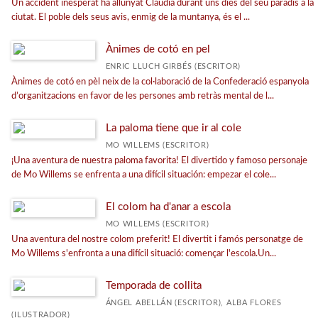
Un accident inesperat ha allunyat Clàudia durant uns dies del seu paradís a la
ciutat. El poble dels seus avis, enmig de la muntanya, és el ...
Ànimes de cotó en pel
ENRIC LLUCH GIRBÉS (ESCRITOR)
Ànimes de cotó en pèl neix de la col·laboració de la Confederació espanyola
d’organitzacions en favor de les persones amb retràs mental de l...
La paloma tiene que ir al cole
MO WILLEMS (ESCRITOR)
¡Una aventura de nuestra paloma favorita! El divertido y famoso personaje
de Mo Willems se enfrenta a una difícil situación: empezar el cole...
El colom ha d'anar a escola
MO WILLEMS (ESCRITOR)
Una aventura del nostre colom preferit! El divertit i famós personatge de
Mo Willems s'enfronta a una difícil situació: començar l'escola.Un...
Temporada de collita
ÁNGEL ABELLÁN (ESCRITOR), ALBA FLORES
(ILUSTRADOR)