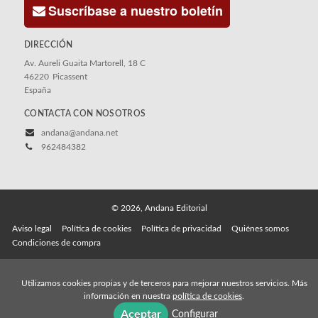
Suscríbase a nuestro boletín
DIRECCIÓN
Av. Aureli Guaita Martorell, 18 C
46220
Picassent
España
CONTACTA CON NOSOTROS
andana@andana.net
962484382
© 2026, Andana Editorial
Aviso legal
Política de cookies
Política de privacidad
Quiénes somos
Condiciones de compra
Utilizamos cookies propias y de terceros para mejorar nuestros servicios. Más
información en nuestra
política de cookies
.
Aceptar
Configurar