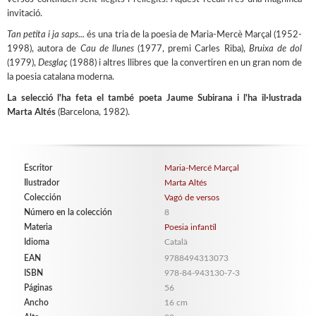
invitació.
Tan petita i ja saps...
és una tria de la poesia de Maria-Mercè Marçal (1952-
1998), autora de
Cau de llunes
(1977, premi Carles Riba),
Bruixa de dol
(1979),
Desglaç
(1988) i altres llibres que la convertiren en un gran nom de
la poesia catalana moderna.
La selecció l'ha feta el també poeta Jaume Subirana i l'ha il·lustrada
Marta Altés
(Barcelona, 1982).
Escritor
Maria-Mercé Marçal
Ilustrador
Marta Altés
Colección
Vagó de versos
Número en la colección
8
Materia
Poesia infantil
Idioma
Català
EAN
9788494313073
ISBN
978-84-943130-7-3
Páginas
56
Ancho
16 cm