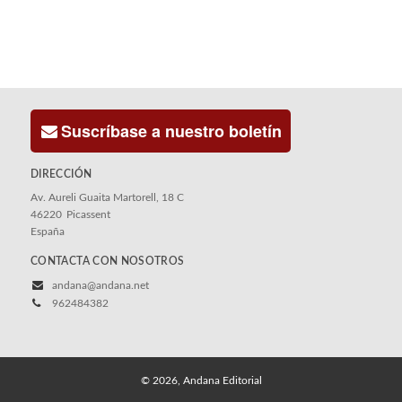
Suscríbase a nuestro boletín
DIRECCIÓN
Av. Aureli Guaita Martorell, 18 C
46220
Picassent
España
CONTACTA CON NOSOTROS
andana@andana.net
962484382
© 2026, Andana Editorial