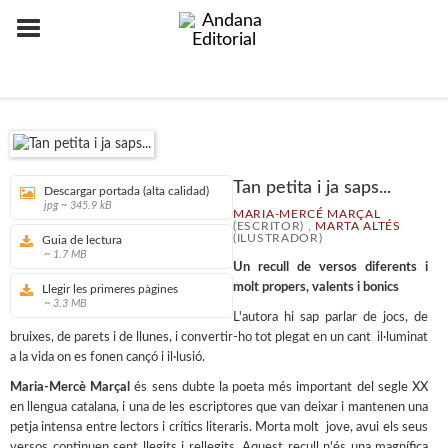
Tan petita i ja saps...
Descargar portada (alta calidad)
jpg ~ 345.9 kB
MARIA-MERCÉ MARÇAL
(ESCRITOR) ,
MARTA ALTÉS
(ILUSTRADOR)
Guia de lectura
~ 1.7 MB
Un recull de versos diferents i
molt propers, valents i bonics
Llegir les primeres pàgines
~ 3.3 MB
L'autora hi sap parlar de jocs, de
bruixes, de parets i de llunes, i convertir-ho tot plegat en un cant il·luminat
a la vida on es fonen cançó i il·lusió.
Maria-Mercè Marçal
és sens dubte la poeta més important del segle XX
en llengua catalana, i una de les escriptores que van deixar i mantenen una
petja intensa entre lectors i crítics literaris. Morta molt jove, avui els seus
versos continuen sent llegits i rellegits. Aquest recull n'és una magnífica