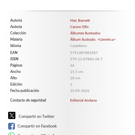
Autoria
Mac Barnett
Autoria
Carson Ellis
Colección
Álbumes Ilustrados
Materia
Álbum ilustrado
,
<Genérica>
Idioma
Castellano
EAN
9791387883287
ISBN
979-13-87883-28-7
Páginas
46
Ancho
21,5 cm
Alto
28 cm
Edición
1
Fecha publicación
25-09-2026
Contacto de seguridad
Editorial Andana
Compartir en Twitter
Compartir en Facebook