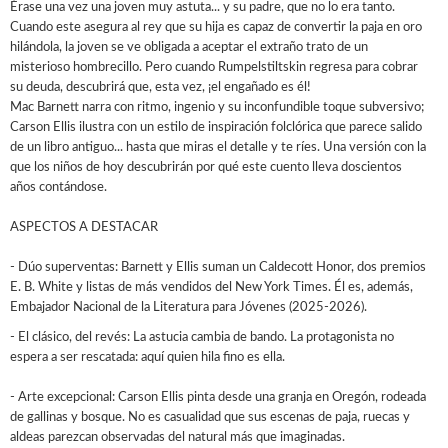
Érase una vez una joven muy astuta... y su padre, que no lo era tanto.
Cuando este asegura al rey que su hija es capaz de convertir la paja en oro
hilándola, la joven se ve obligada a aceptar el extraño trato de un
misterioso hombrecillo. Pero cuando Rumpelstiltskin regresa para cobrar
su deuda, descubrirá que, esta vez, ¡el engañado es él!
Mac Barnett narra con ritmo, ingenio y su inconfundible toque subversivo;
Carson Ellis ilustra con un estilo de inspiración folclórica que parece salido
de un libro antiguo... hasta que miras el detalle y te ríes. Una versión con la
que los niños de hoy descubrirán por qué este cuento lleva doscientos
años contándose.
ASPECTOS A DESTACAR
- Dúo superventas: Barnett y Ellis suman un Caldecott Honor, dos premios
E. B. White y listas de más vendidos del New York Times. Él es, además,
Embajador Nacional de la Literatura para Jóvenes (2025-2026).
- El clásico, del revés: La astucia cambia de bando. La protagonista no
espera a ser rescatada: aquí quien hila fino es ella.
- Arte excepcional: Carson Ellis pinta desde una granja en Oregón, rodeada
de gallinas y bosque. No es casualidad que sus escenas de paja, ruecas y
aldeas parezcan observadas del natural más que imaginadas.