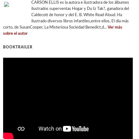
CARSON ELLIS es la autora e ilustradora de los álbumes
ilustrados superventas Hogar y Du Iz Tak?, ganadora del
Caldecott de honor y del E. B. White Read Aloud. Ha
ilustrado diversos libros infantiles,entre ellos, El día más
corto, de SusanCooper, La Misteriosa Sociedad Benedict,d...
Ver más
sobre el autor
BOOKTRAILER