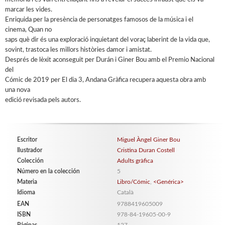
marcar les vides.
Enriquida per la presència de personatges famosos de la música i el
cinema, Quan no
saps què dir és una exploració inquietant del voraç laberint de la vida que,
sovint, trastoca les millors històries damor i amistat.
Després de lèxit aconseguit per Durán i Giner Bou amb el Premio Nacional
del
Cómic de 2019 per El dia 3, Andana Gràfica recupera aquesta obra amb
una nova
edició revisada pels autors.
Escritor
Miguel Àngel Giner Bou
Ilustrador
Cristina Duran Costell
Colección
Adults gràfica
Número en la colección
5
Materia
Libro/Cómic
,
<Genérica>
Idioma
Català
EAN
9788419605009
ISBN
978-84-19605-00-9