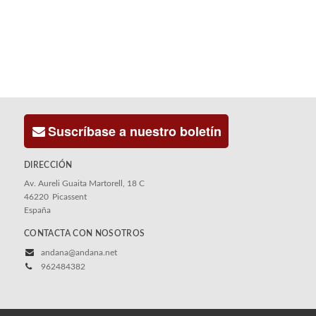
Suscríbase a nuestro boletín
DIRECCIÓN
Av. Aureli Guaita Martorell, 18 C
46220
Picassent
España
CONTACTA CON NOSOTROS
andana@andana.net
962484382