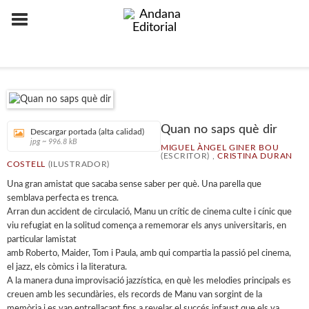
Quan no saps què dir
Descargar portada (alta calidad)
jpg ~ 996.8 kB
MIGUEL ÀNGEL GINER BOU
(ESCRITOR) ,
CRISTINA DURAN
COSTELL
(ILUSTRADOR)
Una gran amistat que sacaba sense saber per què. Una parella que
semblava perfecta es trenca.
Arran dun accident de circulació, Manu un crític de cinema culte i cínic que
viu refugiat en la solitud comença a rememorar els anys universitaris, en
particular lamistat
amb Roberto, Maider, Tom i Paula, amb qui compartia la passió pel cinema,
el jazz, els còmics i la literatura.
A la manera duna improvisació jazzística, en què les melodies principals es
creuen amb les secundàries, els records de Manu van sorgint de la
memòria i es van entrellaçant fins a revelar el succés infaust que els va