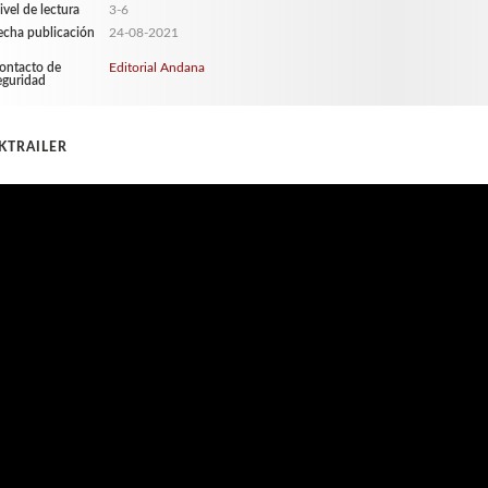
ivel de lectura
3-6
echa publicación
24-08-2021
ontacto de
Editorial Andana
eguridad
KTRAILER