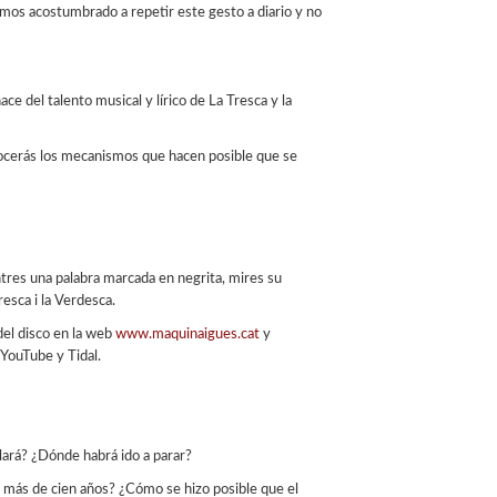
mos acostumbrado a repetir este gesto a diario y no
ace del talento musical y lírico de La Tresca y la
onocerás los mecanismos que hacen posible que se
res una palabra marcada en negrita, mires su
resca i la Verdesca.
del disco en la web
www.maquinaigues.cat
y
YouTube y Tidal.
lará? ¿Dónde habrá ido a parar?
e más de cien años? ¿Cómo se hizo posible que el