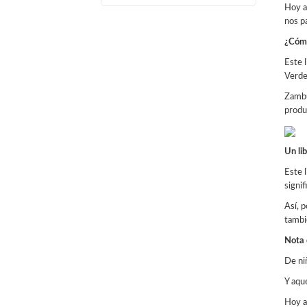
Hoy a
nos p
¿Cómo
Este l
Verde
Zambú
produz
Un li
Este 
signif
Así, 
tambi
Nota 
De ni
Y aqu
Hoy a