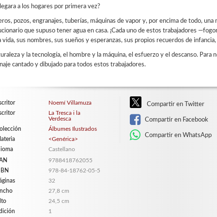
llegara a los hogares por primera vez?
eros, pozos, engranajes, tuberías, máquinas de vapor y, por encima de todo, una 
ucionario que supuso tener agua en casa. ¡Cada uno de estos trabajadores —fogo
a vida, sus nombres, sus sueños y esperanzas, sus propios recuerdos de infancia, s
turaleza y la tecnología, el hombre y la máquina, el esfuerzo y el descanso. Par
aje cantado y dibujado para todos estos trabajadores.
scritor
Noemí Villamuza
Compartir en Twitter
scritor
La Tresca i la
Verdesca
Compartir en Facebook
olección
Álbumes Ilustrados
Compartir en WhatsApp
ateria
<Genérica>
dioma
Castellano
AN
9788418762055
SBN
978-84-18762-05-5
áginas
32
ncho
27,8 cm
lto
24,5 cm
dición
1