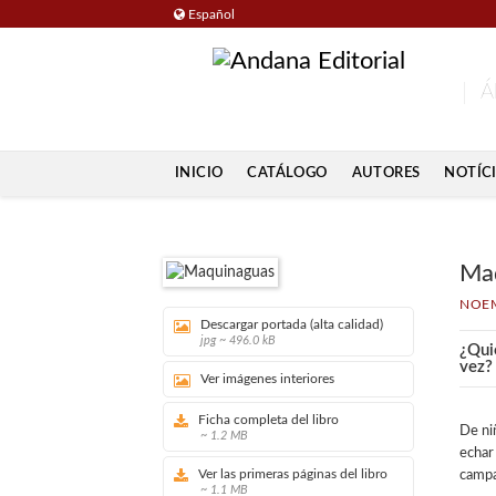
Español
Á
INICIO
CATÁLOGO
AUTORES
NOTÍC
Ma
NOEM
Descargar portada (alta calidad)
jpg ~ 496.0 kB
¿Qui
vez?
Ver imágenes interiores
Ficha completa del libro
De ni
~ 1.2 MB
echar
Ver las primeras páginas del libro
campa
~ 1.1 MB