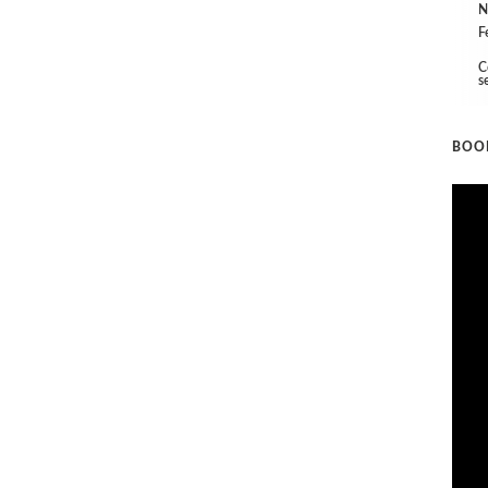
N
F
C
s
BOO