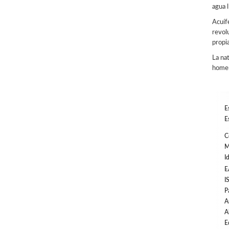
agua 
Acuíf
revol
propi
La na
homen
E
E
C
M
I
E
I
P
A
A
E