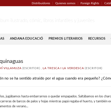
Distribuidores
Quienes somos
Foreign Rights
Catá
lbum ilustrado, cómic, libros infantiles y juveniles
IAS
ANDANA EDUCACIÓ
PREMIOS LITERARIOS
RECURSOS
quinaguas
Í VILLAMUZA
(ESCRITOR) ,
LA TRESCA I LA VERDESCA
(ESCRITOR)
én no se ha sentido atraído por el agua cuando era pequeño? ¿Cómo
ños, jugábamos hasta embarrarnos o quedar empapados. Saltábamos en los charco
 carreras de barcos de palos y hojas mientras papá regaba el huerto, y también ex
mentos de verano...