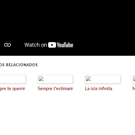
ROS RELACIONADOS
pre te querré
Sempre t'estimaré
La isla infinita
M