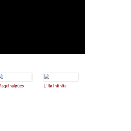
aquinaigües
L'illa infinita