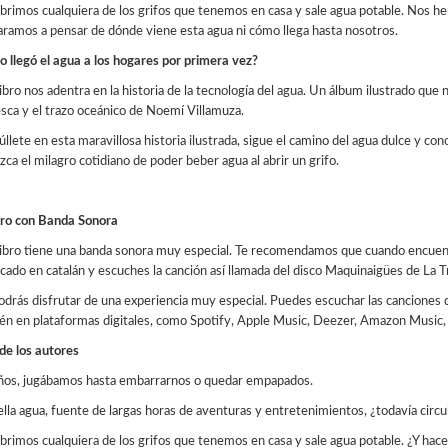
brimos cualquiera de los grifos que tenemos en casa y sale agua potable. Nos he
aramos a pensar de dónde viene esta agua ni cómo llega hasta nosotros.
 llegó el agua a los hogares por primera vez?
ibro nos adentra en la historia de la tecnología del agua. Un álbum ilustrado que n
sca y el trazo oceánico de Noemí Villamuza.
llete en esta maravillosa historia ilustrada, sigue el camino del agua dulce y c
ca el milagro cotidiano de poder beber agua al abrir un grifo.
bro con Banda Sonora
libro tiene una banda sonora muy especial. Te recomendamos que cuando encuent
icado en catalán y escuches la canción así llamada del disco Maquinaigües de La T
podrás disfrutar de una experiencia muy especial. Puedes escuchar las canciones 
én en plataformas digitales, como Spotify, Apple Music, Deezer, Amazon Music, 
de los autores
ños, jugábamos hasta embarrarnos o quedar empapados.
ella agua, fuente de largas horas de aventuras y entretenimientos, ¿todavía circu
brimos cualquiera de los grifos que tenemos en casa y sale agua potable. ¿Y hac