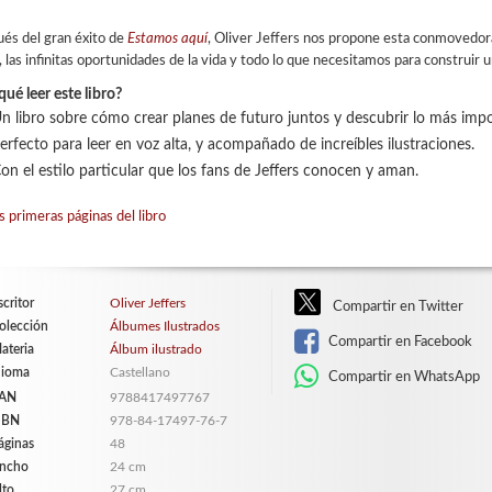
és del gran éxito de
Estamos aquí
, Oliver Jeffers nos propone esta conmovedora
, las infinitas oportunidades de la vida y todo lo que necesitamos para construir 
qué leer este libro?
n libro sobre cómo crear planes de futuro juntos y descubrir lo más impo
erfecto para leer en voz alta, y acompañado de increíbles ilustraciones.
on el estilo particular que los fans de Jeffers conocen y aman.
s primeras páginas del libro
scritor
Oliver Jeffers
Compartir en Twitter
olección
Álbumes Ilustrados
Compartir en Facebook
ateria
Álbum ilustrado
dioma
Castellano
Compartir en WhatsApp
AN
9788417497767
SBN
978-84-17497-76-7
áginas
48
ncho
24 cm
lto
27 cm