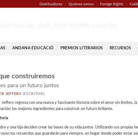
Distribuidores
Quienes somos
Foreign Rights
Catá
lbum ilustrado, cómic, libros infantiles y juveniles
IAS
ANDANA EDUCACIÓ
PREMIOS LITERARIOS
RECURSOS
que construiremos
es para un futuro juntos
ER JEFFERS
(ESCRITOR)
 Jeffers regresa con una nueva y fascinante historia sobre el amor sin límites, la
ación; los mejores ingredientes para construir un futuro brillante.
toria
re y una hija deciden crear las bases de su vida juntos. Utilizando sus propias h
ruyen los recuerdos que guardarán para siempre, un hogar donde poder estar se