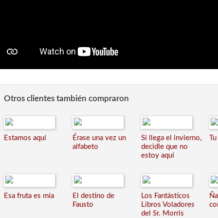
Otros clientes también compraron
Estamos aquí
Érase una vez un
Si llega el invierno,
Tu
alfabeto
decidle que no
estoy aquí
Esa fruta es mía
El destino de
Los Fantásticos
Ña
Fausto
Libros Voladores
c
del Sr. Morris