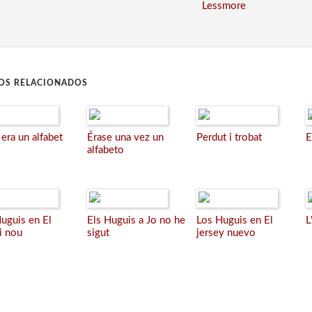
Lessmore
ROS RELACIONADOS
era un alfabet
Érase una vez un
Perdut i trobat
E
alfabeto
Huguis en El
Els Huguis a Jo no he
Los Huguis en El
L
i nou
sigut
jersey nuevo