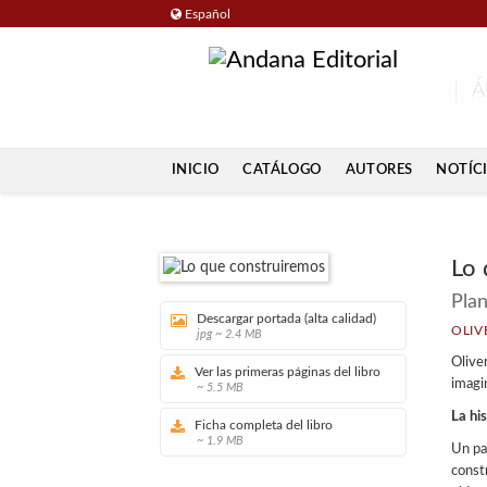
Español
Á
INICIO
CATÁLOGO
AUTORES
NOTÍC
Lo 
Plan
Descargar portada (alta calidad)
OLIV
jpg ~ 2.4 MB
Oliver
Ver las primeras páginas del libro
imagin
~ 5.5 MB
La his
Ficha completa del libro
~ 1.9 MB
Un pad
const