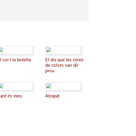
l cor i la botella
El dia que les ceres
de colors van dir
prou
'ant és meu
Atrapat