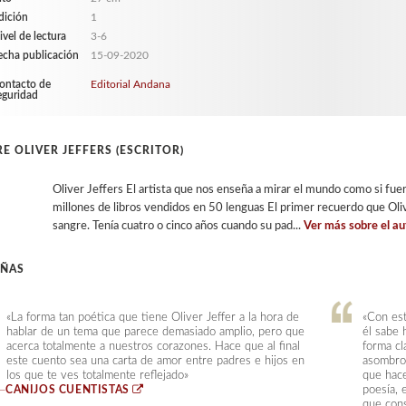
dición
1
ivel de lectura
3-6
echa publicación
15-09-2020
ontacto de
Editorial Andana
eguridad
E OLIVER JEFFERS (ESCRITOR)
Oliver Jeffers El artista que nos enseña a mirar el mundo como si fuer
millones de libros vendidos en 50 lenguas El primer recuerdo que Oli
sangre. Tenía cuatro o cinco años cuando su pad...
Ver más sobre el au
EÑAS
«La forma tan poética que tiene Oliver Jeffer a la hora de
«Con est
hablar de un tema que parece demasiado amplio, pero que
él sabe 
acerca totalmente a nuestros corazones. Hace que al final
forma cl
este cuento sea una carta de amor entre padres e hijos en
asombro
los que te ves totalmente reflejado»
que hace
—
CANIJOS CUENTISTAS
poesía, 
que cons