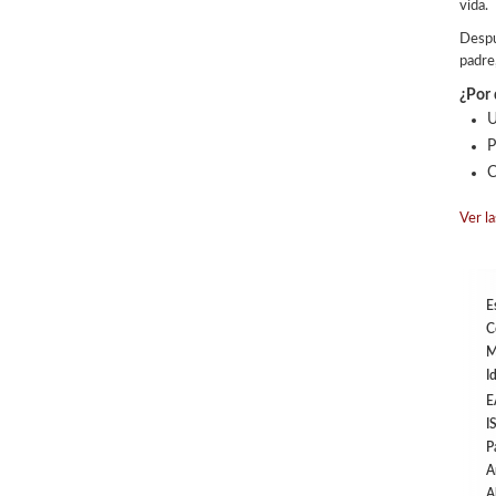
vida.
Despu
padre
¿Por 
U
P
C
Ver la
E
C
M
I
E
I
P
A
A