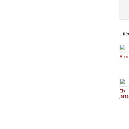
LIB
Això 
Els 
jerse