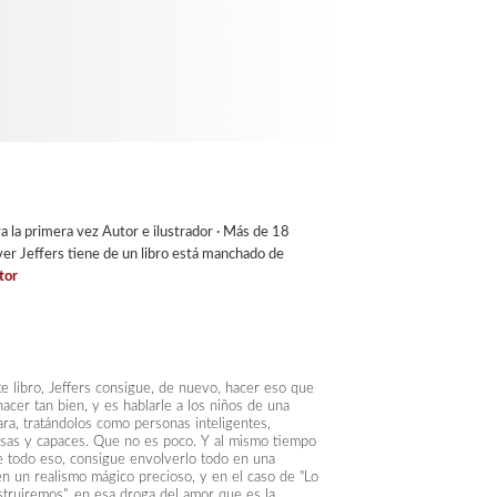
a la primera vez Autor e ilustrador · Más de 18
ver Jeffers tiene de un libro está manchado de
tor
e libro, Jeffers consigue, de nuevo, hacer eso que
hacer tan bien, y es hablarle a los niños de una
ara, tratándolos como personas inteligentes,
sas y capaces. Que no es poco. Y al mismo tiempo
 todo eso, consigue envolverlo todo en una
en un realismo mágico precioso, y en el caso de "Lo
truiremos", en esa droga del amor que es la