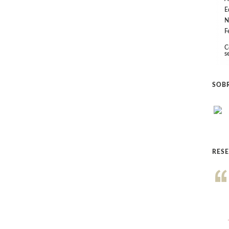
E
N
F
C
s
SOBR
RES