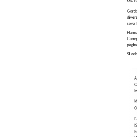
Gor
Gordo
divers
seva 
Hanna
Coneg
pàgin
Si vol
A
C
M
I
O
E
I
E