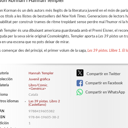
don Korman i Hannah Templer
n Korman és un dels autors més llegits de la literatura juvenil en el món de parl
os títols a les llistes de bestsellers del
New York Times
. Generacions de lectors h
habilitat per construir trames de ritme trepidant sense perdre mai l'humor ni la
h Templer és una dibuixant americana guardonada amb el Premi Eisner, el recon
uda per la seva sèrie original
Cosmoknights
, Templer aporta a
Les 39 pistes
un tr
a en una escena que no pots deixar de mirar.
s començar des del principi, el primer volum de la saga,
Les 39 pistes. Llibre 1. El 
utoria
Hannah Templer
Compartir en Twitter
olección
Juvenil gràfica
Compartir en Facebook
ateria
Libro/Cómic
,
<Genérica>
Compartir en WhatsApp
dioma
Català
tros idiomas
Las 39 pistas. Libro 2
(Castellano)
AN
9788419605382
SBN
978-84-19605-38-2
dición
1