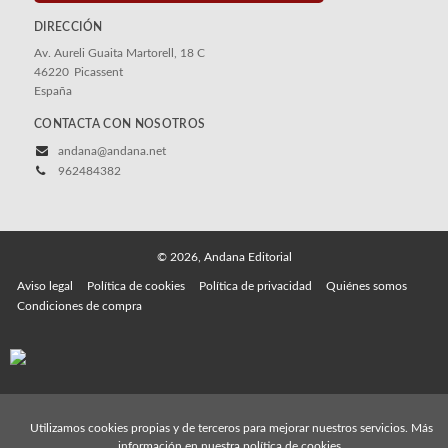
DIRECCIÓN
Av. Aureli Guaita Martorell, 18 C
46220
Picassent
España
CONTACTA CON NOSOTROS
andana@andana.net
962484382
© 2026, Andana Editorial
Aviso legal
Política de cookies
Política de privacidad
Quiénes somos
Condiciones de compra
Utilizamos cookies propias y de terceros para mejorar nuestros servicios. Más
información en nuestra
política de cookies
.