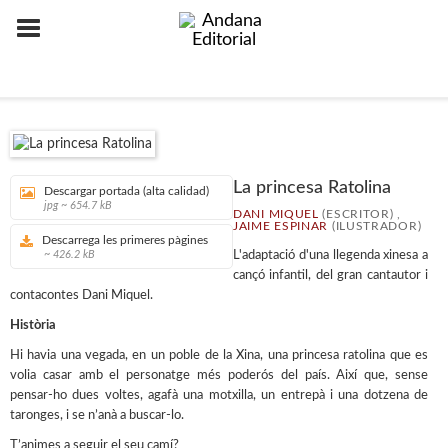
La princesa Ratolina
Descargar portada (alta calidad)
jpg ~ 654.7 kB
DANI MIQUEL
(ESCRITOR) ,
JAIME ESPINAR
(ILUSTRADOR)
Descarrega les primeres pàgines
~ 426.2 kB
L'adaptació d'una llegenda xinesa a
cançó infantil, del gran cantautor i
contacontes Dani Miquel.
Història
Hi havia una vegada, en un poble de la Xina, una princesa ratolina que es
volia casar amb el personatge més poderós del país. Així que, sense
pensar-ho dues voltes, agafà una motxilla, un entrepà i una dotzena de
taronges, i se n’anà a buscar-lo.
T’animes a seguir el seu camí?