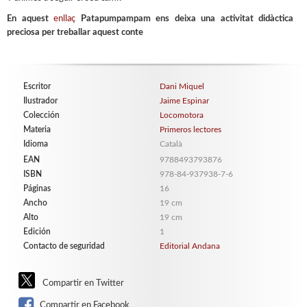
En aquest
enllaç
Patapumpampam ens deixa una activitat didàctica
preciosa per treballar aquest conte
Escritor
Dani Miquel
Ilustrador
Jaime Espinar
Colección
Locomotora
Materia
Primeros lectores
Idioma
Català
EAN
9788493793876
ISBN
978-84-937938-7-6
Páginas
16
Ancho
19 cm
Alto
19 cm
Edición
1
Contacto de seguridad
Editorial Andana
Compartir en Twitter
Compartir en Facebook