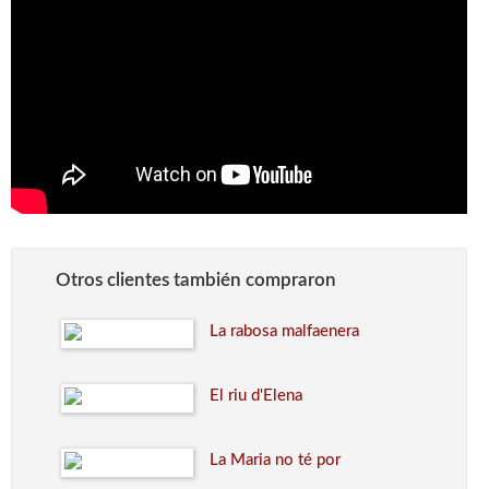
Otros clientes también compraron
La rabosa malfaenera
El riu d'Elena
La Maria no té por