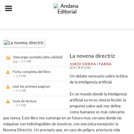
La novena directriz
Descargar portada (alta calidad)
jpg ~ 3.3 MB
JORDI SIERRA I FABRA
(ESCRITOR)
Ficha completa del libro
~ 2.8 MB
Un debate necesario sobre la ética
de la inteligencia artificial.
Leer las primera páginas
~ 5.3 MB
En un mundo donde la inteligencia
artificial ya no es ciencia ficción, la
Guía de lectura
~ 3.9 MB
pregunta sobre qué nos define
como humanos es más relevante
que nunca. Este libro nos sumerge en un futuro muy cercano donde las
máquinas son indistinguibles de nosotros, con una única excepción: la
Novena Directriz. Un precepto que, en caso de peligro, prioriza la vida