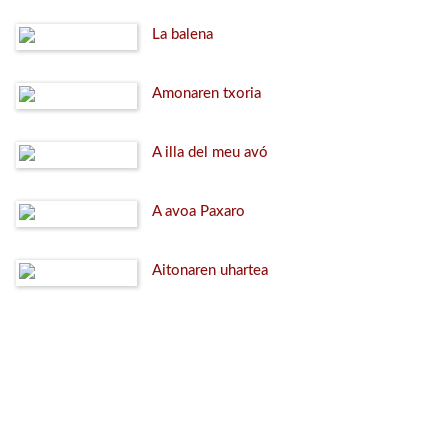
La balena
Amonaren txoria
A illa del meu avó
A avoa Paxaro
Aitonaren uhartea