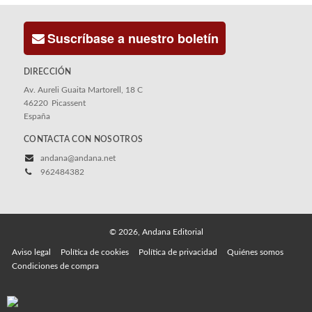
Suscríbase a nuestro boletín
DIRECCIÓN
Av. Aureli Guaita Martorell, 18 C
46220
Picassent
España
CONTACTA CON NOSOTROS
andana@andana.net
962484382
© 2026, Andana Editorial
Aviso legal
Política de cookies
Política de privacidad
Quiénes somos
Condiciones de compra