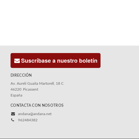
Suscríbase a nuestro boletín
DIRECCIÓN
Av. Aureli Guaita Martorell, 18 C
46220
Picassent
España
CONTACTA CON NOSOTROS
andana@andana.net
962484382