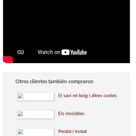
Otros clientes también compraron
El savi rei boig i altres contes
Els invisibles
Perdut i trobat