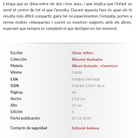
L’etapa que es dóna entre els dos i tres anys, i que implica que l’infant se
senti el centre de tot el que l’envolta. Durant aquesta fase és quan els hi
resulta més difícil compartir, gaire bé no experimenten l’empatia, porten a
terme moltes rebequeries i sovint es mostren exigents amb els altres,
esperant que sempre es compleixi el que desitgen en tot moment.
Escritor
Oliver Jeffers
Colección
Álbumes Ilustrados
Materia
Álbum ilustrado
,
<Genérica>
Idioma
Català
EAN
9788417497606
ISBN
978-84-17497-60-6
Páginas
96
Ancho
17,8 cm
Alto
25 cm
Edición
1
Fecha publicación
27-12-2019
Contacto de seguridad
Editorial Andana