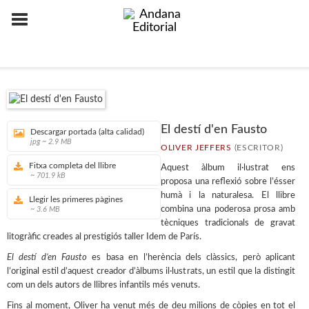
El destí d'en Fausto
Descargar portada (alta calidad)
jpg ~ 2.9 MB
OLIVER JEFFERS
(ESCRITOR)
Fitxa completa del llibre
Aquest àlbum il·lustrat ens
~ 701.9 kB
proposa una reflexió sobre l’ésser
humà i la naturalesa. El llibre
Llegir les primeres pàgines
combina una poderosa prosa amb
~ 3.6 MB
tècniques tradicionals de gravat
litogràfic creades al prestigiós taller Idem de París.
El destí d’en Fausto
es basa en l’herència dels clàssics, però aplicant
l’original estil d’aquest creador d’àlbums il·lustrats, un estil que la distingit
com un dels autors de llibres infantils més venuts.
Fins al moment, Oliver ha venut més de deu milions de còpies en tot el