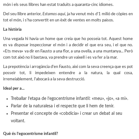
món i els seus llibres han estat traduïts a quaranta-cinc idiomes.
Del seu llibre anterior,
Estamos aquí
, ja ha venut més d’1 milió de còpies en
tot el món, i s’ha convertit en un èxit de ventes en molts països.
La història
Una vegada hi havia un home que creia que ho posseïa tot. Aquest home
es va disposar inspeccionar el món i a decidir el que era seu, i el que no.
«Ets meva» va dir en Fausto a una flor, a una ovella, a una muntanya... Però
com tot això no li bastava, va prendre un vaixell i es va fer a la mar.
La prepotència i arrogància d'en Fausto, així com la seva creença que es pot
posseir tot, li impedeixen entendre a la natura, la qual cosa,
irremeiablement, l'abocarà a la seva destrucció.
Ideal per a...
Treballar l’etapa de l’egocentrisme infantil: «meu», «jo», «a mi».
Parlar de la naturalesa i el respecte que li hem de tenir.
Presentar el concepte de «cobdícia» i crear un debat al seu
voltant.
Què és l’egocentrisme infantil?