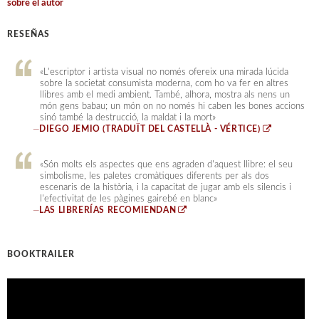
sobre el autor
RESEÑAS
«L'escriptor i artista visual no només ofereix una mirada lúcida
sobre la societat consumista moderna, com ho va fer en altres
llibres amb el medi ambient. També, alhora, mostra als nens un
món gens babau; un món on no només hi caben les bones accions
sinó també la destrucció, la maldat i la mort»
—
DIEGO JEMIO (TRADUÏT DEL CASTELLÀ - VÉRTICE)
«Són molts els aspectes que ens agraden d'aquest llibre: el seu
simbolisme, les paletes cromàtiques diferents per als dos
escenaris de la història, i la capacitat de jugar amb els silencis i
l'efectivitat de les pàgines gairebé en blanc»
—
LAS LIBRERÍAS RECOMIENDAN
BOOKTRAILER