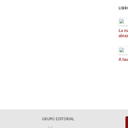
LIB
La m
abra
A tau
GRUPO EDITORIAL