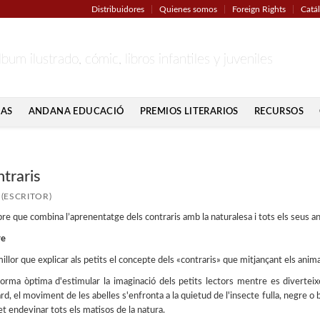
Distribuidores
Quienes somos
Foreign Rights
Catá
lbum ilustrado, cómic, libros infantiles y juveniles
IAS
ANDANA EDUCACIÓ
PREMIOS LITERARIOS
RECURSOS
traris
(ESCRITOR)
bre que combina l’aprenentatge dels contraris amb la naturalesa i tots els seus a
re
llor que explicar als petits el concepte dels «contraris» que mitjançant els animal
orma òptima d'estimular la imaginació dels petits lectors mentre es diverteixen
rd, el moviment de les abelles s'enfronta a la quietud de l'insecte fulla, negre o
t endevinar tots els matisos de la natura.