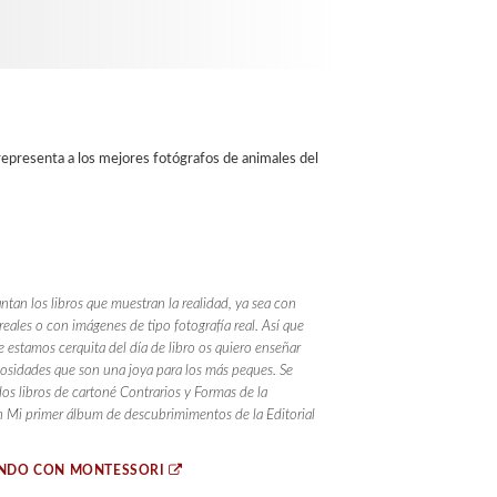
 representa a los mejores fotógrafos de animales del
tan los libros que muestran la realidad, ya sea con
 reales o con imágenes de tipo fotografía real. Así que
 estamos cerquita del día de libro os quiero enseñar
iosidades que son una joya para los más peques. Se
dos libros de cartoné Contrarios y Formas de la
n Mi primer álbum de descubrimimentos de la Editorial
ENDO CON MONTESSORI