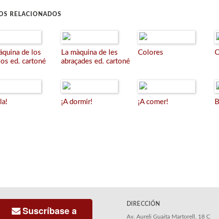
ROS RELACIONADOS
áquina de los
La màquina de les
Colores
C
zos ed. cartoné
abraçades ed. cartoné
la!
¡A dormir!
¡A comer!
B
DIRECCIÓN
Suscríbase a
Av. Aureli Guaita Martorell, 18 C