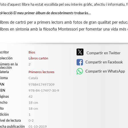
oto d'aquest llibre ha estat escollida pel seu interès gràfic, afectiu i informatiu, 
ol·lecció
El meu primer àlbum de descobriments
trobaràs...
libres de cartró per a primers lectors amb fotos de gran qualitat per educa
libres en sintonia amb la filosofia Montessori per fomentar una vida mé
scritor
Bios
Compartir en Twitter
olección
Libros cartón
Compartir en Facebook
úmero en la
2
olección
Compartir en WhatsApp
ateria
Primeros lectores
dioma
Català
AN
9788417497309
SBN
978-84-17497-30-9
áginas
42
ncho
18 cm
lto
18 cm
dición
1
ivel de lectura
0-2
echa publicación
01-10-2019