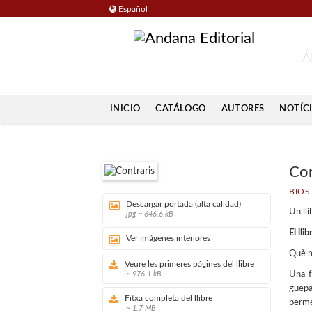
Español
Á
INICIO
CATÁLOGO
AUTORES
NOTÍC
Con
BIOS
Descargar portada (alta calidad)
Un lli
jpg ~ 646.6 kB
El llib
Ver imágenes interiores
Què mi
Veure les primeres págines del llibre
~ 976.1 kB
Una f
guepa
Fitxa completa del llibre
perme
~ 1.7 MB