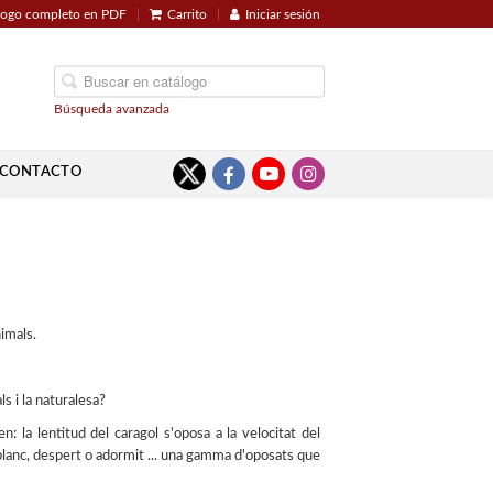
logo completo en PDF
Carrito
Iniciar sesión
Búsqueda avanzada
CONTACTO
nimals.
s i la naturalesa?
: la lentitud del caragol s'oposa a la velocitat del
 blanc, despert o adormit ... una gamma d'oposats que