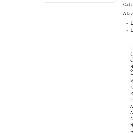
Cada f
A la c
L
L
E
C
N
c
M
I
E
I
P
A
A
E
N
F