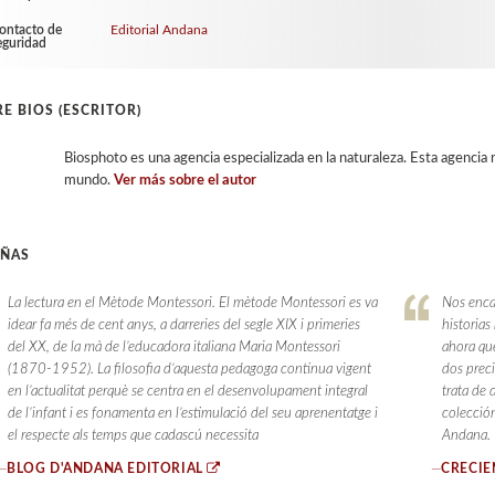
ontacto de
Editorial Andana
eguridad
E BIOS (ESCRITOR)
Biosphoto es una agencia especializada en la naturaleza. Esta agencia
mundo.
Ver más sobre el autor
EÑAS
La lectura en el Mètode Montessori. El mètode Montessori es va
Nos encan
idear fa més de cent anys, a darreries del segle XIX i primeries
historias
del XX, de la mà de l’educadora italiana Maria Montessori
ahora que
(1870-1952). La filosofia d’aquesta pedagoga continua vigent
dos prec
en l’actualitat perquè se centra en el desenvolupament integral
trata de 
de l’infant i es fonamenta en l’estimulació del seu aprenentatge i
colecció
el respecte als temps que cadascú necessita
Andana.
—
BLOG D'ANDANA EDITORIAL
—
CRECI