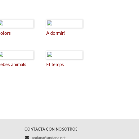
olors
A dormir!
ebès animals
El temps
CONTACTA CON NOSOTROS
andana@andana.net