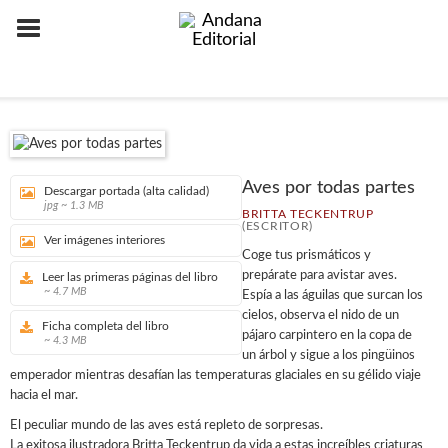
Aves por todas partes
Descargar portada (alta calidad)
jpg ~ 1.3 MB
BRITTA TECKENTRUP
(ESCRITOR)
Ver imágenes interiores
Coge tus prismáticos y
prepárate para avistar aves.
Leer las primeras páginas del libro
~ 4.7 MB
Espía a las águilas que surcan los
cielos, observa el nido de un
Ficha completa del libro
pájaro carpintero en la copa de
~ 4.3 MB
un árbol y sigue a los pingüinos
emperador mientras desafían las temperaturas glaciales en su gélido viaje
hacia el mar.
El peculiar mundo de las aves está repleto de sorpresas.
La exitosa ilustradora Britta Teckentrup da vida a estas increíbles criaturas