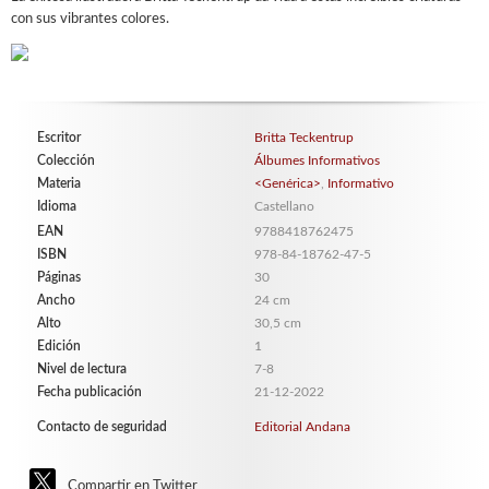
con sus vibrantes colores.
Escritor
Britta Teckentrup
Colección
Álbumes Informativos
Materia
<Genérica>
,
Informativo
Idioma
Castellano
EAN
9788418762475
ISBN
978-84-18762-47-5
Páginas
30
Ancho
24 cm
Alto
30,5 cm
Edición
1
Nivel de lectura
7-8
Fecha publicación
21-12-2022
Contacto de seguridad
Editorial Andana
Compartir en Twitter