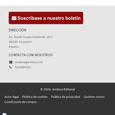
Suscríbase a nuestro boletín
DIRECCIÓN
Av. Aureli Guaita Martorell, 18 C
46220
Picassent
España
CONTACTA CON NOSOTROS
andana@andana.net
962484382
© 2026, Andana Editorial
Aviso legal
Política de cookies
Política de privacidad
Quiénes somos
Condiciones de compra