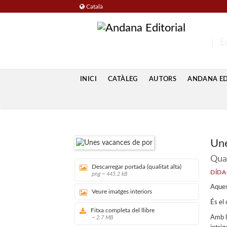
Català
Ed
INICI
CATÀLEG
AUTORS
ANDANA EDU
Une
Quad
Descarregar portada (qualitat alta)
DÍDA
png ~ 445.2 kB
Aques
Veure imatges interiors
És el
Fitxa completa del llibre
Amb l
~ 2.7 MB