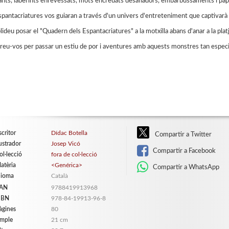
gants, laberints enrevessats, mots encreuats desafiadors, embarbussaments i papi
spantacriatures vos guiaran a través d'un univers d'entreteniment que captivarà 
ideu posar el "Quadern dels Espantacriatures" a la motxilla abans d'anar a la plat
reu-vos per passar un estiu de por i aventures amb aquests monstres tan especi
scritor
Dídac Botella
Compartir a Twitter
lustrador
Josep Vicó
Compartir a Facebook
ol·lecció
fora de col·lecció
atèria
<Genérica>
Compartir a WhatsApp
dioma
Català
AN
9788419913968
SBN
978-84-19913-96-8
àgines
80
mple
21 cm