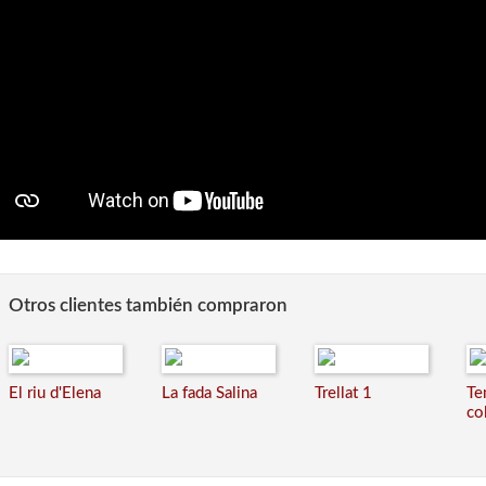
Otros clientes también compraron
El riu d'Elena
La fada Salina
Trellat 1
Te
col