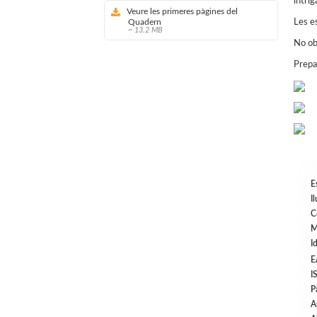
intri
Veure les primeres pàgines del
Quadern
Les e
~ 13.2 MB
No obl
Prepa
E
I
C
M
I
E
I
P
A