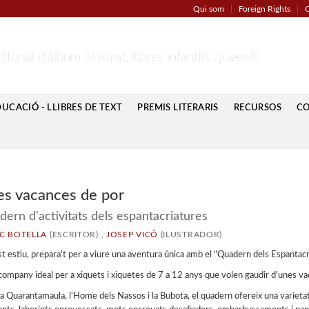
Qui som
Foreign Rights
C
itorial d'àlbum il·lustrat, llibres infantils i juvenils
CACIÓ - LLIBRES DE TEXT
PREMIS LITERARIS
RECURSOS
C
s vacances de por
ern d'activitats dels espantacriatures
C BOTELLA
(ESCRITOR) ,
JOSEP VICÓ
(ILUSTRADOR)
t estiu, prepara't per a viure una aventura única amb el "Quadern dels Espantacr
 company ideal per a xiquets i xiquetes de 7 a 12 anys que volen gaudir d'unes v
a Quarantamaula, l'Home dels Nassos i la Bubota, el quadern ofereix una varietat