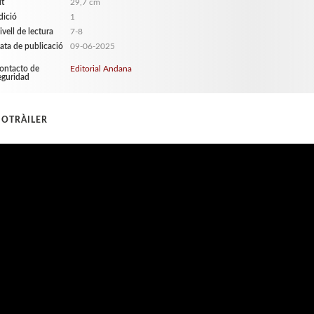
lt
29,7 cm
dició
1
ivell de lectura
7-8
ata de publicació
09-06-2025
ontacto de
Editorial Andana
eguridad
IOTRÀILER