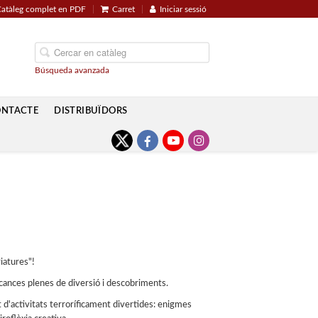
atàleg complet en PDF
Carret
Iniciar sessió
Búsqueda avanzada
ONTACTE
DISTRIBUÏDORS
iatures"!
acances plenes de diversió i descobriments.
 d'activitats terroríficament divertides: enigmes