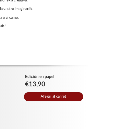
roflèxia creativa.
la vostra imaginació.
ja o al camp.
als!
Edición en papel
€13,90
Afegir al carret