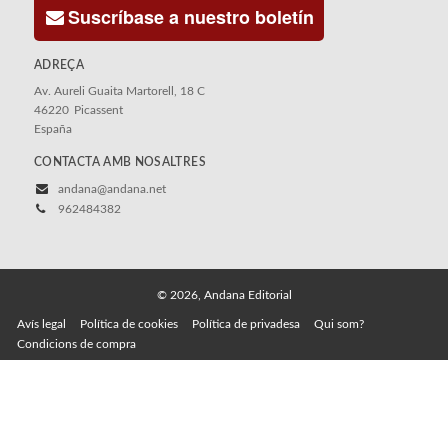
Suscríbase a nuestro boletín
ADREÇA
Av. Aureli Guaita Martorell, 18 C
46220
Picassent
España
CONTACTA AMB NOSALTRES
andana@andana.net
962484382
© 2026, Andana Editorial
Avís legal
Política de cookies
Política de privadesa
Qui som?
Condicions de compra