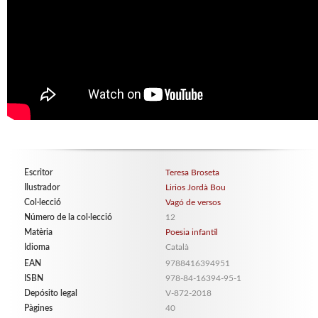
Escritor
Teresa Broseta
Ilustrador
Lirios Jordà Bou
Col·lecció
Vagó de versos
Número de la col·lecció
12
Matèria
Poesia infantil
Idioma
Català
EAN
9788416394951
ISBN
978-84-16394-95-1
Depósito legal
V-872-2018
Pàgines
40