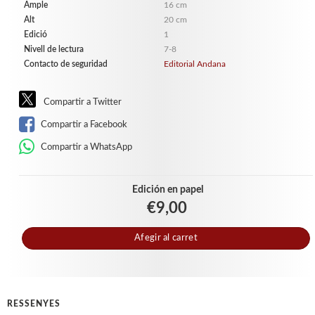
Ample
16 cm
Alt
20 cm
Edició
1
Nivell de lectura
7-8
Contacto de seguridad
Editorial Andana
Compartir a Twitter
Compartir a Facebook
Compartir a WhatsApp
Edición en papel
€9,00
Afegir al carret
RESSENYES