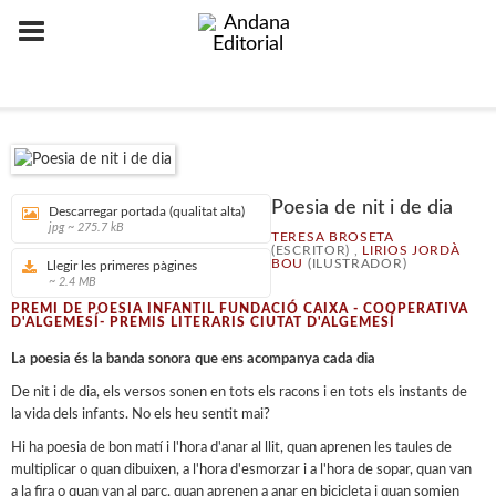
Poesia de nit i de dia
Descarregar portada (qualitat alta)
jpg ~ 275.7 kB
TERESA BROSETA
(ESCRITOR) ,
LIRIOS JORDÀ
BOU
(ILUSTRADOR)
Llegir les primeres pàgines
~ 2.4 MB
PREMI DE POESIA INFANTIL FUNDACIÓ CAIXA - COOPERATIVA
D'ALGEMESÍ- PREMIS LITERARIS CIUTAT D'ALGEMESÍ
La poesia és la banda sonora que ens acompanya cada dia
De nit i de dia, els versos sonen en tots els racons i en tots els instants de
la vida dels infants. No els heu sentit mai?
Hi ha poesia de bon matí i l'hora d'anar al llit, quan aprenen les taules de
multiplicar o quan dibuixen, a l'hora d'esmorzar i a l'hora de sopar, quan van
a la fira o quan van al parc, quan aprenen a anar en bicicleta i quan somien