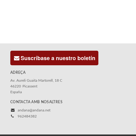
Suscríbase a nuestro boletín
ADREÇA
Av. Aureli Guaita Martorell, 18 C
46220
Picassent
España
CONTACTA AMB NOSALTRES
andana@andana.net
962484382