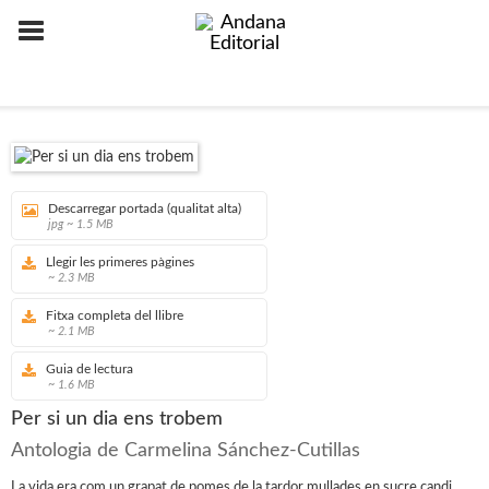
Descarregar portada (qualitat alta)
jpg ~ 1.5 MB
Llegir les primeres pàgines
~ 2.3 MB
Fitxa completa del llibre
~ 2.1 MB
Guia de lectura
~ 1.6 MB
Per si un dia ens trobem
Antologia de Carmelina Sánchez-Cutillas
La vida era com un grapat de pomes de la tardor mullades en sucre candi