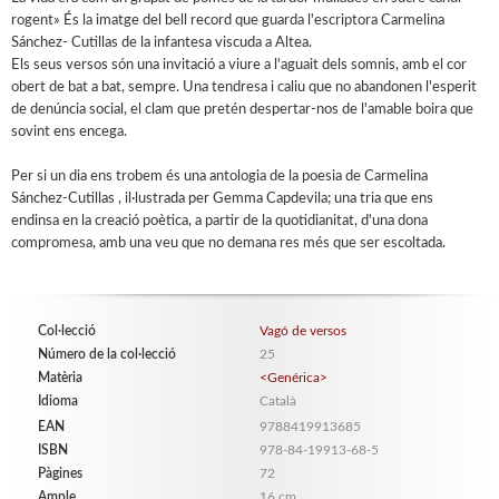
rogent» És la imatge del bell record que guarda l'escriptora Carmelina
Sánchez- Cutillas de la infantesa viscuda a Altea.
Els seus versos són una invitació a viure a l'aguait dels somnis, amb el cor
obert de bat a bat, sempre. Una tendresa i caliu que no abandonen l'esperit
de denúncia social, el clam que pretén despertar-nos de l'amable boira que
sovint ens encega.
Per si un dia ens trobem és una antologia de la poesia de Carmelina
Sánchez-Cutillas , il·lustrada per Gemma Capdevila; una tria que ens
endinsa en la creació poètica, a partir de la quotidianitat, d'una dona
compromesa, amb una veu que no demana res més que ser escoltada.
Col·lecció
Vagó de versos
Número de la col·lecció
25
Matèria
<Genérica>
Idioma
Català
EAN
9788419913685
ISBN
978-84-19913-68-5
Pàgines
72
Ample
16 cm