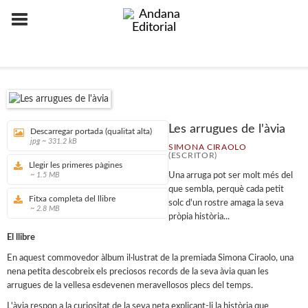
Les arrugues de l'àvia
Descarregar portada (qualitat alta)
jpg ~ 331.2 kB
SIMONA CIRAOLO
(ESCRITOR)
Llegir les primeres pàgines
~ 1.5 MB
Una arruga pot ser molt més del
que sembla, perquè cada petit
Fitxa completa del llibre
solc d'un rostre amaga la seva
~ 2.8 MB
pròpia història...
El llibre
En aquest commovedor àlbum il·lustrat de la premiada Simona Ciraolo, una
nena petita descobreix els preciosos records de la seva àvia quan les
arrugues de la vellesa esdevenen meravellosos plecs del temps.
L'àvia respon a la curiositat de la seva neta explicant-li la història que