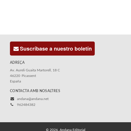
Suscríbase a nuestro boletín
ADREÇA
Av. Aureli Guaita Martorell, 18 C
46220
Picassent
España
CONTACTA AMB NOSALTRES
andana@andana.net
962484382
© 2026, Andana Editorial