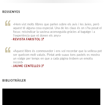
RESSENYES
«Hem vist molts llibres que parlen sobre els avis i les àvies, però
aquest té alguna cosa especial. Una de les claus és on s'ha posat el
focus: reivindicar la saviesa aconseguida gràcies al bagatge i a
l'experiència que et donen els anys»
—
REVISTA FARISTOL
«Aquest llibre és commovedor i ens vol recordar que la vellesa pot
ser quelcom molt valuós. Pintat amb suaus tons pastels es mostra
un viatge per temps en que a cada pàgina trobem un emotiu
record»
—
JAUME CENTELLES
BIBLIOTRÀILER