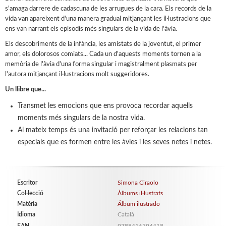
s'amaga darrere de cadascuna de les arrugues de la cara. Els records de la
vida van apareixent d'una manera gradual mitjançant les il·lustracions que
ens van narrant els episodis més singulars de la vida de l'àvia.
Els descobriments de la infància, les amistats de la joventut, el primer
amor, els dolorosos comiats... Cada un d'aquests moments tornen a la
memòria de l'àvia d'una forma singular i magistralment plasmats per
l'autora mitjançant il·lustracions molt suggeridores.
Un llibre que...
Transmet les emocions que ens provoca recordar aquells
moments més singulars de la nostra vida.
Al mateix temps és una invitació per reforçar les relacions tan
especials que es formen entre les àvies i les seves netes i netes.
Escritor
Simona Ciraolo
Col·lecció
Àlbums il·lustrats
Matèria
Álbum ilustrado
Idioma
Català