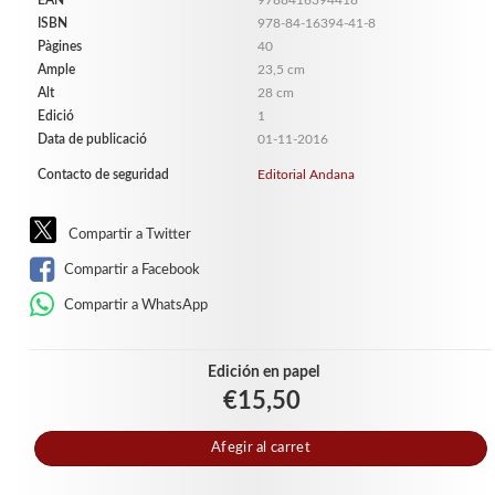
EAN
9788416394418
ISBN
978-84-16394-41-8
Pàgines
40
Ample
23,5 cm
Alt
28 cm
Edició
1
Data de publicació
01-11-2016
Contacto de seguridad
Editorial Andana
Compartir a Twitter
Compartir a Facebook
Compartir a WhatsApp
Edición en papel
€15,50
Afegir al carret