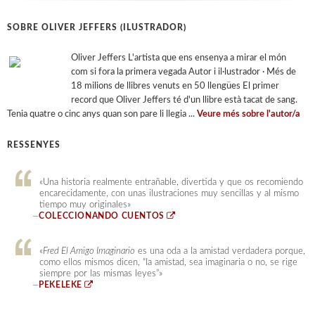
SOBRE OLIVER JEFFERS (ILUSTRADOR)
Oliver Jeffers L'artista que ens ensenya a mirar el món
com si fora la primera vegada Autor i il·lustrador · Més de
18 milions de llibres venuts en 50 llengües El primer
record que Oliver Jeffers té d'un llibre està tacat de sang.
Tenia quatre o cinc anys quan son pare li llegia ...
Veure més sobre l'autor/a
RESSENYES
«Una historia realmente entrañable, divertida y que os recomiendo
encarecidamente, con unas ilustraciones muy sencillas y al mismo
tiempo muy originales»
—
COLECCIONANDO CUENTOS
«
Fred El Amigo Imaginario
es una oda a la amistad verdadera porque,
como ellos mismos dicen, “la amistad, sea imaginaria o no, se rige
siempre por las mismas leyes”»
—
PEKELEKE