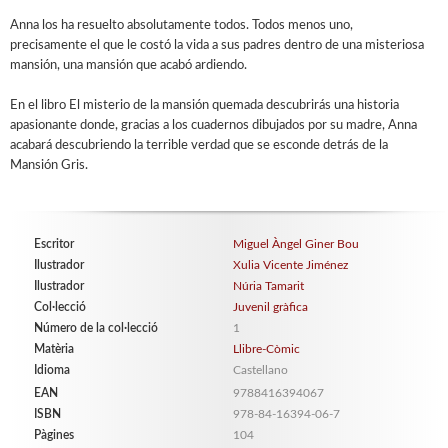
Anna los ha resuelto absolutamente todos. Todos menos uno,
precisamente el que le costó la vida a sus padres dentro de una misteriosa
mansión, una mansión que acabó ardiendo.
En el libro El misterio de la mansión quemada descubrirás una historia
apasionante donde, gracias a los cuadernos dibujados por su madre, Anna
acabará descubriendo la terrible verdad que se esconde detrás de la
Mansión Gris.
Escritor
Miguel Àngel Giner Bou
Ilustrador
Xulia Vicente Jiménez
Ilustrador
Núria Tamarit
Col·lecció
Juvenil gràfica
Número de la col·lecció
1
Matèria
Llibre-Còmic
Idioma
Castellano
EAN
9788416394067
ISBN
978-84-16394-06-7
Pàgines
104