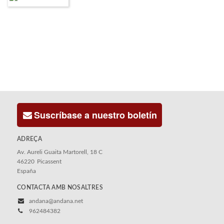
Suscríbase a nuestro boletín
ADREÇA
Av. Aureli Guaita Martorell, 18 C
46220
Picassent
España
CONTACTA AMB NOSALTRES
andana@andana.net
962484382