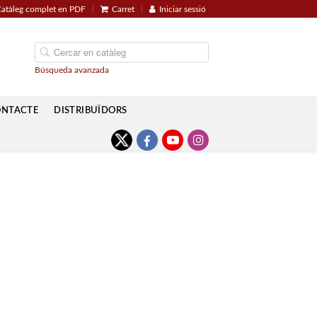
atàleg complet en PDF
Carret
Iniciar sessió
Búsqueda avanzada
ONTACTE
DISTRIBUÏDORS