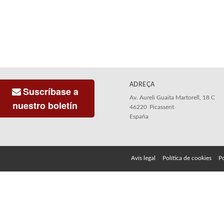
ADREÇA
Suscríbase a
Av. Aureli Guaita Martorell, 18 C
nuestro boletín
46220
Picassent
España
Avís legal
Política de cookies
Po