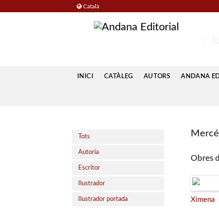
Català
Ed
INICI
CATÀLEG
AUTORS
ANDANA EDU
Mercé
Tots
Autoria
Obres d
Escritor
Ilustrador
Ilustrador portada
Ximena