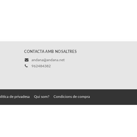
CONTACTA AMB NOSALTRES
andana@andana.net
962484382
lítica de privadesa
Qui som?
Condicions de compra