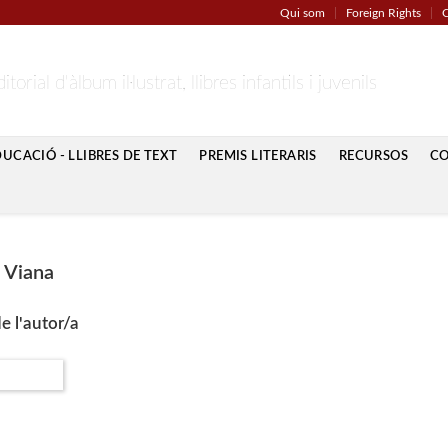
Qui som
Foreign Rights
C
itorial d'àlbum il·lustrat, llibres infantils i juvenils
CACIÓ - LLIBRES DE TEXT
PREMIS LITERARIS
RECURSOS
C
 Viana
e l'autor/a