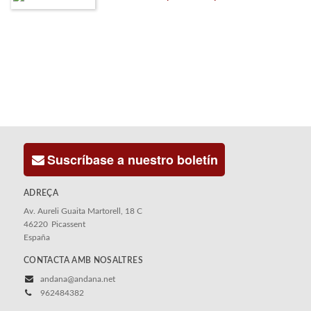
Suscríbase a nuestro boletín
ADREÇA
Av. Aureli Guaita Martorell, 18 C
46220
Picassent
España
CONTACTA AMB NOSALTRES
andana@andana.net
962484382