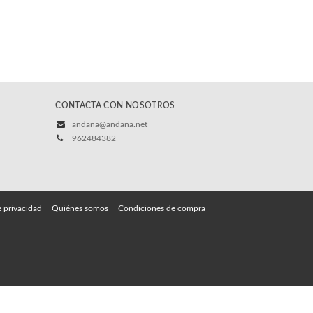
CONTACTA CON NOSOTROS
andana@andana.net
962484382
e privacidad
Quiénes somos
Condiciones de compra