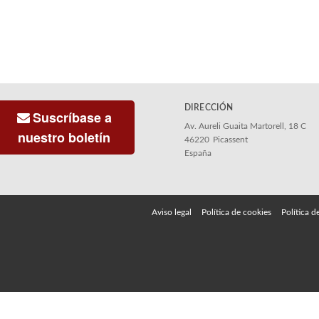
DIRECCIÓN
Suscríbase a
Av. Aureli Guaita Martorell, 18 C
nuestro boletín
46220
Picassent
España
Aviso legal
Política de cookies
Política d