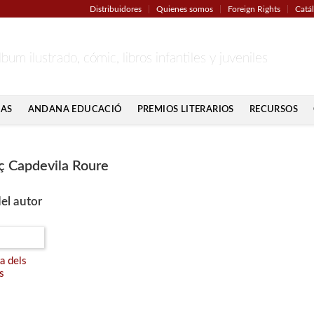
Distribuidores
Quienes somos
Foreign Rights
Catá
lbum ilustrado, cómic, libros infantiles y juveniles
IAS
ANDANA EDUCACIÓ
PREMIOS LITERARIOS
RECURSOS
ç Capdevila Roure
el autor
a dels
s